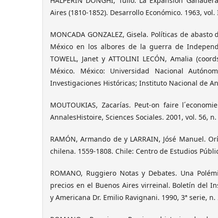
HALPERIN DONGHI, Tulio. La Expansión Ganader
Aires (1810-1852). Desarrollo Económico. 1963, vol. II
MONCADA GONZALEZ, Gisela. Políticas de abasto d
México en los albores de la guerra de Indepen
TOWELL, Janet y ATTOLINI LECÓN, Amalia (coord
México. México: Universidad Nacional Autónom
Investigaciones Históricas; Instituto Nacional de An
MOUTOUKIAS, Zacarías. Peut-on faire l´economie
AnnalesHistoire, Sciences Sociales. 2001, vol. 56, n.
RAMÓN, Armando de y LARRAIN, Jósé Manuel. Orí
chilena. 1559-1808. Chile: Centro de Estudios Públi
ROMANO, Ruggiero Notas y Debates. Una Polémic
precios en el Buenos Aires virreinal. Boletín del In
y Americana Dr. Emilio Ravignani. 1990, 3ª serie, n. 