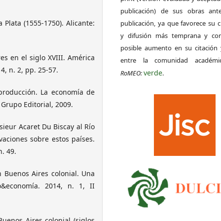
publicación) de sus obras ant
 Plata (1555-1750). Alicante:
publicación, ya que favorece su c
y difusión más temprana y con
posible aumento en su citación 
s en el siglo XVIII. América
entre la comunidad académ
4, n. 2, pp. 25-57.
verde
RoMEO:
.
 producción. La economía de
 Grupo Editorial, 2009.
sieur Acaret Du Biscay al Río
vaciones sobre estos países.
n. 49.
 Buenos Aires colonial. Una
po&economía. 2014, n. 1, II
enos Aires colonial (siglos