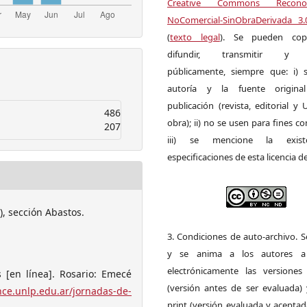
Creative Commons Reconoci
NoComercial-SinObraDerivada 3
(
texto legal
). Se pueden copia
difundir, transmitir y 
públicamente, siempre que: i) s
autoría y la fuente origin
publicación (revista, editorial y
486
obra); ii) no se usen para fines co
207
iii) se mencione la exist
especificaciones de esta licencia d
), sección Abastos.
3. Condiciones de auto-archivo. 
y se anima a los autores a 
electrónicamente las versiones 
[en línea]. Rosario: Emecé
(versión antes de ser evaluada) 
hce.unlp.edu.ar/jornadas-de-
print (versión evaluada y acepta