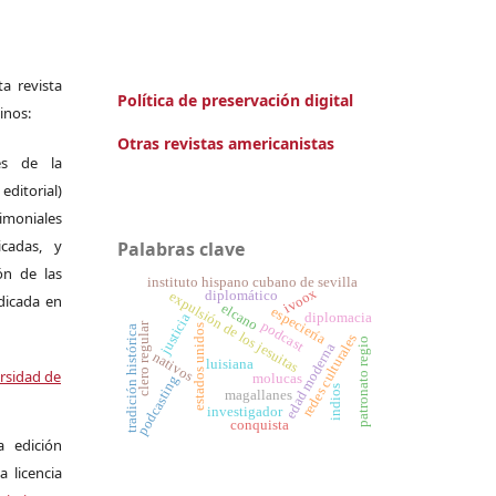
a revista
Política de preservación digital
inos:
Otras revistas americanistas
es de la
itorial)
moniales
icadas, y
Palabras clave
ión de las
instituto hispano cubano de sevilla
ivoox
diplomático
expulsión de los jesuitas
ndicada en
elcano
especiería
diplomacia
justicia
podcast
clero regular
estados unidos
tradición histórica
redes culturales
patronato regio
edad moderna
nativos
luisiana
ersidad de
molucas
podcasting
indios
magallanes
investigador
conquista
a edición
a licencia