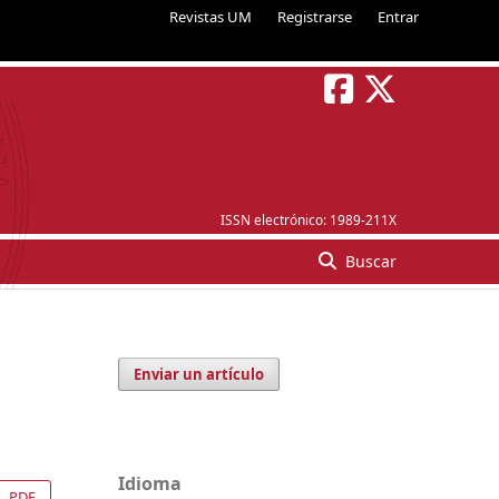
Revistas UM
Registrarse
Entrar
ISSN electrónico:
1989-211X
Buscar
Enviar un artículo
Idioma
PDF