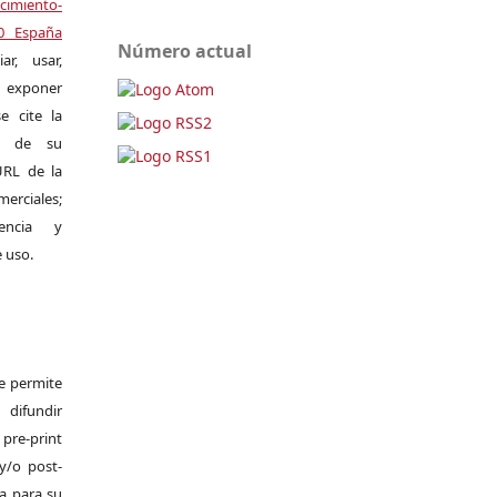
miento-
.0 España
Número actual
r, usar,
exponer
e cite la
al de su
 URL de la
merciales;
encia y
e uso.
Se permite
difundir
pre-print
y/o post-
da para su