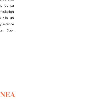
es de su
irculación
 ello un
y alcance
ica.
Color