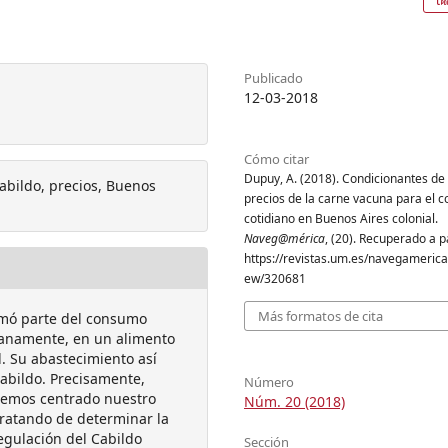
Publicado
12-03-2018
Cómo citar
Dupuy, A. (2018). Condicionantes de 
abildo, precios, Buenos
precios de la carne vacuna para el
cotidiano en Buenos Aires colonial.
Naveg@mérica
, (20). Recuperado a p
https://revistas.um.es/navegamerica/
ew/320681
Más formatos de cita
ormó parte del consumo
ranamente, en un alimento
. Su abastecimiento así
Cabildo. Precisamente,
Número
hemos centrado nuestro
Núm. 20 (2018)
tratando de determinar la
egulación del Cabildo
Sección