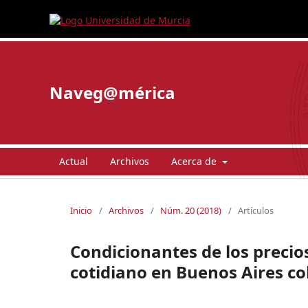
Naveg@mérica
Actual
Archivos
Acerca de
Inicio
/
Archivos
/
Núm. 20 (2018)
/
Artículos
Condicionantes de los precio
cotidiano en Buenos Aires col