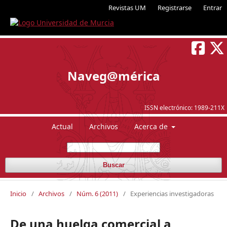
Revistas UM
Registrarse
Entrar
Naveg@mérica
ISSN electrónico:
1989-211X
Actual
Archivos
Acerca de
Buscar
Inicio
/
Archivos
/
Núm. 6 (2011)
/
Experiencias investigadoras
De una huelga comercial a