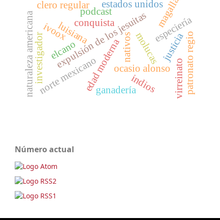
magallanes
estados unidos
clero regular
podcast
expulsión de los jesuitas
naturaleza americana
especiería
conquista
luisiana
ivoox
molucas
justicia
patronato regio
investigador
nativos
edad moderna
elcano
norte mexicano
virreinato
ocasio alonso
indios
ganadería
Número actual