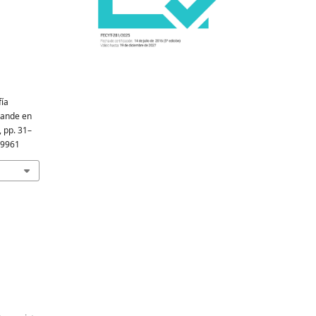
fía
rande en
, pp. 31–
19961