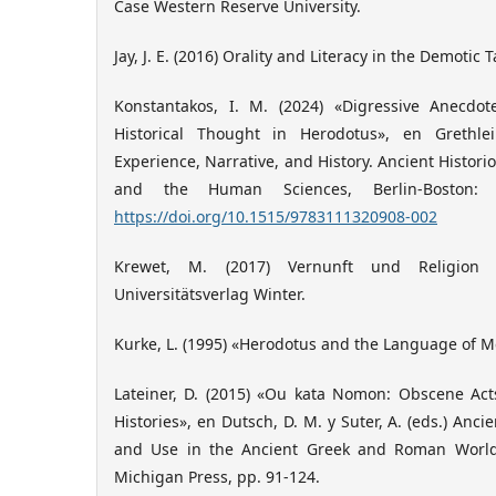
Case Western Reserve University.
Jay, J. E. (2016) Orality and Literacy in the Demotic Ta
Konstantakos, I. M. (2024) «Digressive Anecdot
Historical Thought in Herodotus», en Grethlei
Experience, Narrative, and History. Ancient Histor
and the Human Sciences, Berlin-Boston: 
https://doi.org/10.1515/9783111320908-002
Krewet, M. (2017) Vernunft und Religion b
Universitätsverlag Winter.
Kurke, L. (1995) «Herodotus and the Language of Met
Lateiner, D. (2015) «Ou kata Nomon: Obscene Act
Histories», en Dutsch, D. M. y Suter, A. (eds.) Anci
and Use in the Ancient Greek and Roman Worlds
Michigan Press, pp. 91-124.