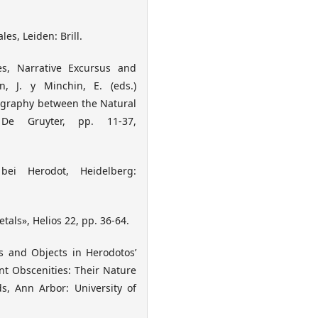
les, Leiden: Brill.
es, Narrative Excursus and
n, J. y Minchin, E. (eds.)
iography between the Natural
De Gruyter, pp. 11-37,
ei Herodot, Heidelberg:
als», Helios 22, pp. 36-64.
s and Objects in Herodotos’
ent Obscenities: Their Nature
, Ann Arbor: University of