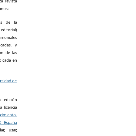
a revista
inos:
es de la
itorial)
moniales
icadas, y
ión de las
ndicada en
ersidad de
a edición
a licencia
miento-
.0 España
r, usar,