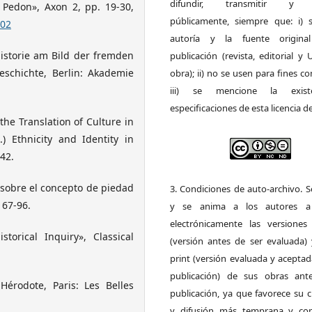
difundir, transmitir y 
 Pedon», Axon 2, pp. 19-30,
públicamente, siempre que: i) s
002
autoría y la fuente origin
Historie am Bild der fremden
publicación (revista, editorial y
Geschichte, Berlin: Akademie
obra); ii) no se usen para fines co
iii) se mencione la exist
especificaciones de esta licencia d
he Translation of Culture in
.) Ethnicity and Identity in
42.
 sobre el concepto de piedad
3. Condiciones de auto-archivo. 
 67-96.
y se anima a los autores a 
electrónicamente las versiones 
torical Inquiry», Classical
(versión antes de ser evaluada) 
print (versión evaluada y acepta
publicación) de sus obras ant
 Hérodote, Paris: Les Belles
publicación, ya que favorece su c
y difusión más temprana y con