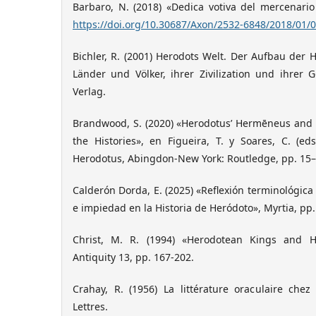
Barbaro, N. (2018) «Dedica votiva del mercenario
https://doi.org/10.30687/Axon/2532-6848/2018/01/
Bichler, R. (2001) Herodots Welt. Der Aufbau der 
Länder und Völker, ihrer Zivilization und ihrer 
Verlag.
Brandwood, S. (2020) «Herodotus’ Hermēneus and t
the Histories», en Figueira, T. y Soares, C. (eds
Herodotus, Abingdon-New York: Routledge, pp. 15–
Calderón Dorda, E. (2025) «Reflexión terminológica
e impiedad en la Historia de Heródoto», Myrtia, pp.
Christ, M. R. (1994) «Herodotean Kings and His
Antiquity 13, pp. 167-202.
Crahay, R. (1956) La littérature oraculaire chez
Lettres.