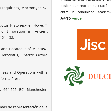
posible aumento en su citación 
’s Inquiries», Mnemosyne 62,
entre la comunidad académ
verde
RoMEO:
.
otus’ Histories», en Howe, T.
 and Innovation in Ancient
 121-138.
2 and Hecataeus of Miletus»,
g Herodotus, Oxford: Oxford
ponses and Operations with a
fornia Press.
s, 664-525 BC, Manchester:
ormas de representación de la