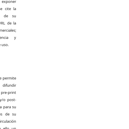
exponer
e cite la
al de su
 URL de la
merciales;
encia y
e uso.
Se permite
difundir
pre-print
y/o post-
da para su
es de su
irculación
 ello un