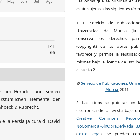
Las obras que se publican en est
están sujetas a los siguientes térm
1. El Servicio de Publicacion
Universidad de Murcia (la ed
conserva los derechos patri
141
(copyright) de las obras publ
66
favorece y permite la reutilizac
mismas bajo la licencia de uso i
el punto 2.
©
Servicio de Publicaciones, Univ
Murcia
, 2011
le bei Herodot und seinen
lkstümlichen Elemente der
2. Las obras se publican en l
nhoeck & Ruprecht.
electrónica de la revista bajo un
Creative Commons Reconoci
ia e la Persia [a cura di David
NoComercial-SinObraDerivada 3
(
texto legal
). Se pueden copia