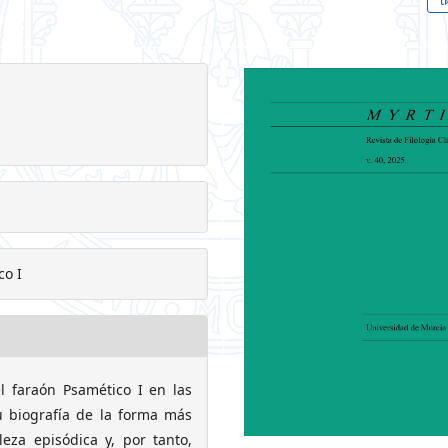
co I
el faraón Psamético I en las
u biografía de la forma más
eza episódica y, por tanto,