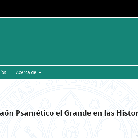
íos
Acerca de
raón Psamético el Grande en las Histo