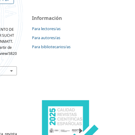
Información
Para lectores/as
IENTO DE
R SUCHT
Para autores/as
ENMATT.
Para bibliotecarios/as
rtir de
e/view/3820
a revista