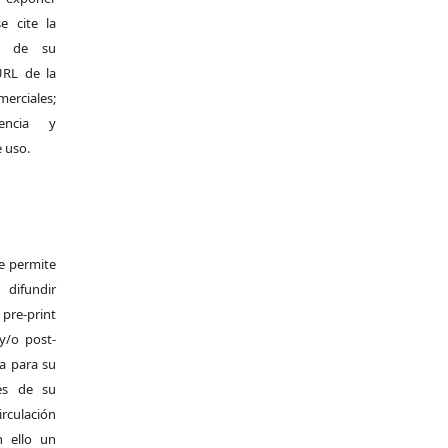
e cite la
al de su
 URL de la
merciales;
encia y
e uso.
Se permite
difundir
pre-print
y/o post-
da para su
es de su
irculación
 ello un