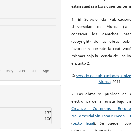
están sujetas a los siguientes térm
1. El Servicio de Publicacion
Universidad de Murcia (la ed
conserva los derechos patri
(copyright) de las obras publ
favorece y permite la reutilizac
mismas bajo la licencia de uso i
el punto 2.
©
Servicio de Publicaciones, Univ
Murcia
, 2011
2. Las obras se publican en l
electrónica de la revista bajo un
Creative Commons Reconoci
133
NoComercial-SinObraDerivada 3
106
(
texto legal
). Se pueden copia
difundir, transmitir y 