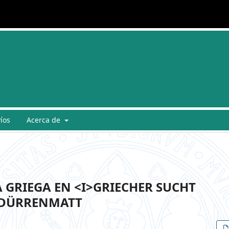
íos
Acerca de
 GRIEGA EN <I>GRIECHER SUCHT
H DÜRRENMATT