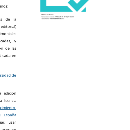
inos:
es de la
itorial)
moniales
icadas, y
ión de las
ndicada en
ersidad de
a edición
a licencia
miento-
.0 España
r, usar,
exponer