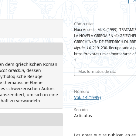
Cómo citar
Noia Ansede, M. X. (1999). TRATAM
LA NOVELA GRIEGA EN <I>GRIECHE
GRIECHIN</I> DE FRIEDRICH DÜRR
Myrtia
,
14
, 219–230. Recuperado a pa
https://revistas.um.es/myrtia/articl
1
chen dem griechischen Roman
ucht Griechin
, dessen
Más formatos de cita
 mythologische Bezüge
wie thematische Ebene
des schweizerischen Autors
Número
anszendiert, um sich in eine
Vol. 14 (1999)
chaft zu verwandeln.
Sección
Artículos
Las obras que se publican en est