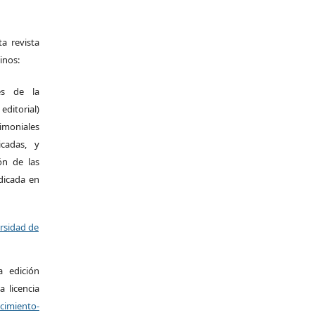
a revista
inos:
es de la
itorial)
moniales
icadas, y
ión de las
ndicada en
ersidad de
a edición
a licencia
miento-