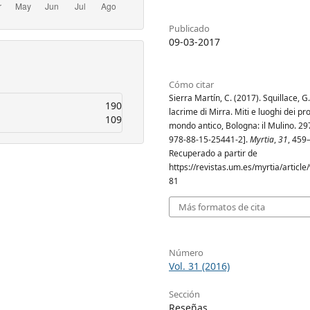
Publicado
09-03-2017
Cómo citar
Sierra Martín, C. (2017). Squillace, G
190
lacrime di Mirra. Miti e luoghi dei pr
109
mondo antico, Bologna: il Mulino. 297
978-88-15-25441-2].
Myrtia
,
31
, 459
Recuperado a partir de
https://revistas.um.es/myrtia/articl
81
Más formatos de cita
Número
Vol. 31 (2016)
Sección
Reseñas