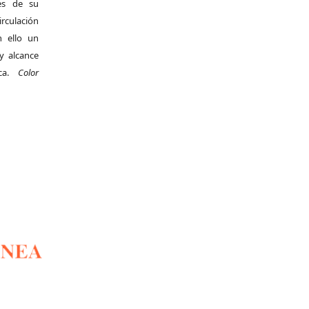
es de su
irculación
 ello un
y alcance
ica.
Color