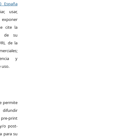
.0 España
r, usar,
exponer
e cite la
al de su
 URL de la
merciales;
encia y
e uso.
Se permite
difundir
pre-print
y/o post-
da para su