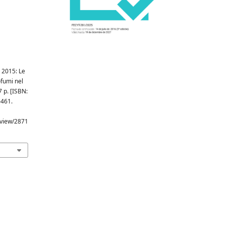
. 2015: Le
ofumi nel
 p. [ISBN:
–461.
e/view/2871