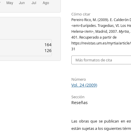
Cómo citar
Pereiro Rico, M. (2009). E. Calderón 
<em>Eurípides. Tragedias, VI. Los He
Helena</em>, Madrid, 2007.
Myrtia
,
401. Recuperado a partir de
https://revistas.um.es/myrtia/articl
164
31
126
Más formatos de cita
Número
Vol. 24 (2009)
Sección
Reseñas
Las obras que se publican en est
están sujetas a los siguientes térm