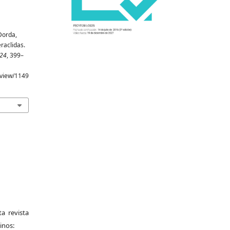
Dorda,
raclidas.
24
, 399–
e/view/1149
a revista
inos: