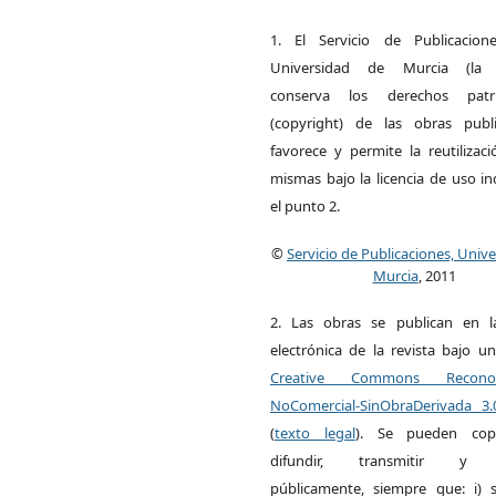
1. El Servicio de Publicacion
Universidad de Murcia (la ed
conserva los derechos patri
(copyright) de las obras publ
favorece y permite la reutilizac
mismas bajo la licencia de uso i
el punto 2.
©
Servicio de Publicaciones, Univ
Murcia
, 2011
2. Las obras se publican en l
electrónica de la revista bajo un
Creative Commons Reconoci
NoComercial-SinObraDerivada 3
(
texto legal
). Se pueden copia
difundir, transmitir y 
públicamente, siempre que: i) s