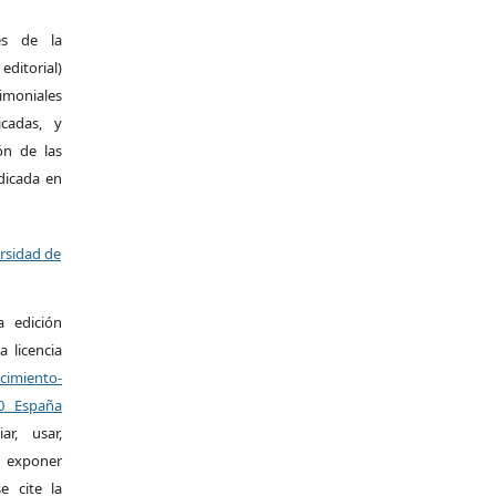
es de la
itorial)
moniales
icadas, y
ión de las
ndicada en
ersidad de
a edición
a licencia
miento-
.0 España
r, usar,
exponer
e cite la