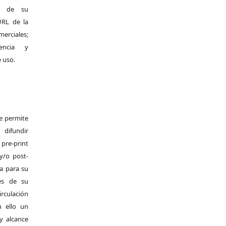
al de su
 URL de la
merciales;
encia y
e uso.
Se permite
difundir
pre-print
y/o post-
da para su
es de su
irculación
 ello un
y alcance