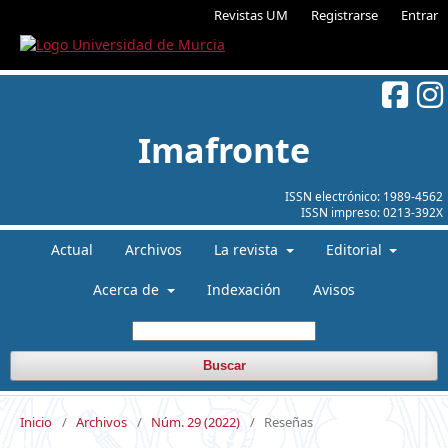
Revistas UM
Registrarse
Entrar
Imafronte
ISSN electrónico:
1989-4562
ISSN impreso:
0213-392X
Actual
Archivos
La revista
Editorial
Acerca de
Indexación
Avisos
Buscar
Inicio
/
Archivos
/
Núm. 29 (2022)
/
Reseñas