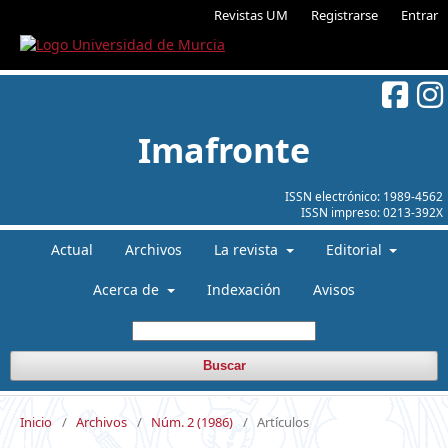
Revistas UM
Registrarse
Entrar
Imafronte
ISSN electrónico:
1989-4562
ISSN impreso:
0213-392X
Actual
Archivos
La revista
Editorial
Acerca de
Indexación
Avisos
Buscar
Inicio
/
Archivos
/
Núm. 2 (1986)
/
Artículos