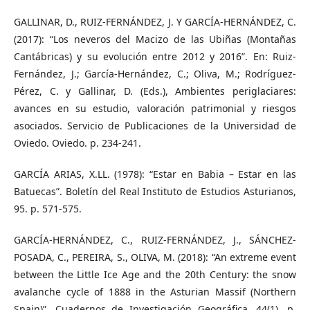
GALLINAR, D., RUIZ-FERNÁNDEZ, J. Y GARCÍA-HERNÁNDEZ, C.
(2017): “Los neveros del Macizo de las Ubiñas (Montañas
Cantábricas) y su evolución entre 2012 y 2016”. En: Ruiz-
Fernández, J.; García-Hernández, C.; Oliva, M.; Rodríguez-
Pérez, C. y Gallinar, D. (Eds.), Ambientes periglaciares:
avances en su estudio, valoración patrimonial y riesgos
asociados. Servicio de Publicaciones de la Universidad de
Oviedo. Oviedo. p. 234-241.
GARCÍA ARIAS, X.LL. (1978): “Estar en Babia – Estar en las
Batuecas”. Boletín del Real Instituto de Estudios Asturianos,
95. p. 571-575.
GARCÍA-HERNÁNDEZ, C., RUIZ-FERNÁNDEZ, J., SÁNCHEZ-
POSADA, C., PEREIRA, S., OLIVA, M. (2018): “An extreme event
between the Little Ice Age and the 20th Century: the snow
avalanche cycle of 1888 in the Asturian Massif (Northern
Spain)”. Cuadernos de Investigación Geográfica, 44(1), p.