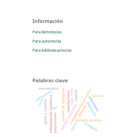
Información
Para lectores/as
Para autores/as
Para bibliotecarios/as
Palabras clave
manantiales
contaminación de suelos
siglo xviii
ciudad de cartagena
patrimonio
madrid
inundaciones
salinas
urbanización periférica
urbanismo
ocio
plata y castañar
ingeniería
turismo sostenible
desastre
sal
proyectismo
metales pesados
sinergias
riadas