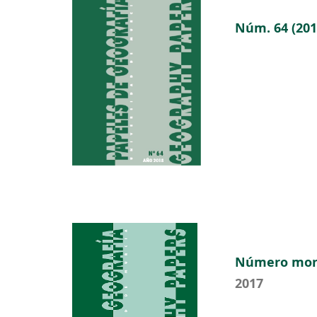
Núm. 64 (201
Número monog
2017