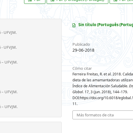
Sin título (Português (Portug
i - UFVJM.
Publicado
i - UFVJM.
29-06-2018
i – UFVJM.
Cómo citar
Ferreira Freitas, R. et al. 2018. Calid
dieta de las amamantadoras utilizan
Índice de Alimentación Saludable.
En
i – UFVJM.
Global
. 17, 3 (jun. 2018), 144–179.
DOI:https://doi.org/10.6018/eglobal.
11.
i – UFVJM.
Más formatos de cita