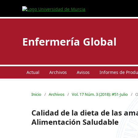
Enfermería Global
Actual
Archivos
Avisos
Informes de Produc
Inicio
/
Archivos
/
Vol. 17 Núm. 3 (2018): #51-Julio
/
O
Calidad de la dieta de las a
Alimentación Saludable