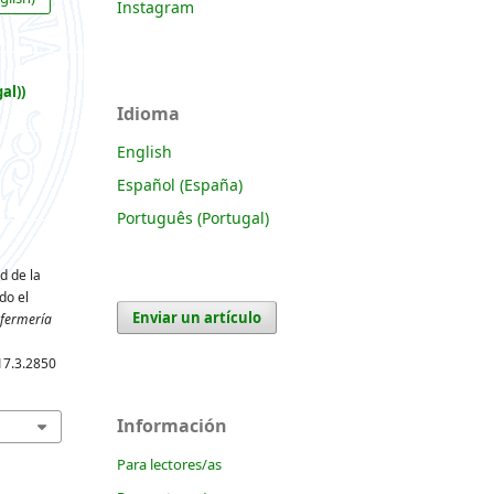
Instagram
al))
Idioma
English
Español (España)
Português (Portugal)
ad de la
do el
Enviar un artículo
fermería
17.3.2850
Información
Para lectores/as