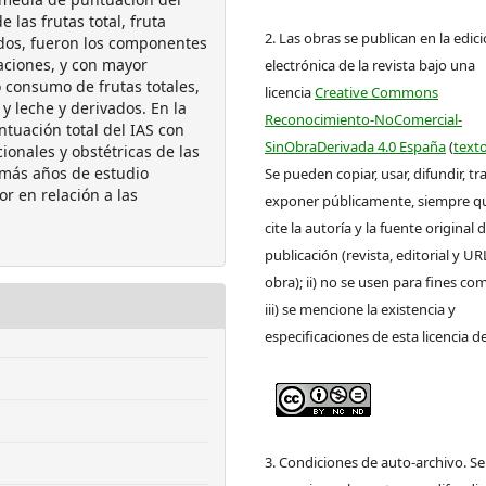
 las frutas total, fruta
2. Las obras se publican en la edic
vados, fueron los componentes
ciones, y con mayor
electrónica de la revista bajo una
 consumo de frutas totales,
licencia
Creative Commons
 y leche y derivados. En la
Reconocimiento-NoComercial-
tuación total del IAS con
SinObraDerivada 4.0 España
(
texto
ionales y obstétricas de las
más años de estudio
Se pueden copiar, usar, difundir, tr
r en relación a las
exponer públicamente, siempre que
cite la autoría y la fuente original 
publicación (revista, editorial y UR
obra); ii) no se usen para fines com
iii) se mencione la existencia y
especificaciones de esta licencia d
3. Condiciones de auto-archivo. S