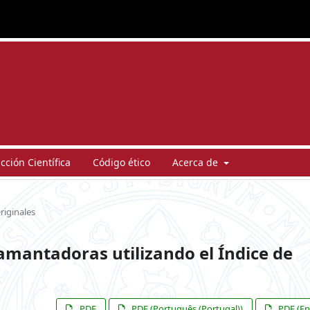
ción Científica
Código ético
Acerca de
riginales
mamantadoras utilizando el Índice de
PDF
PDF (Português (Portugal))
PDF (En