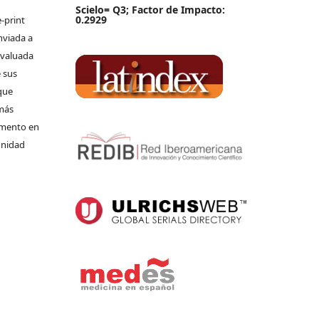
Scielo= Q3; Factor de Impacto:
0.2929
-print
nviada a
 evaluada
 sus
que
 más
umento en
unidad