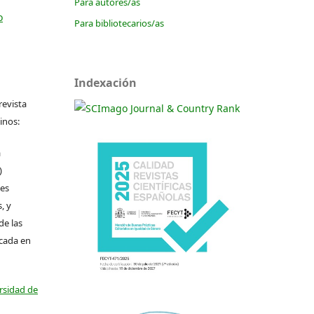
Para autores/as
o
Para bibliotecarios/as
Indexación
revista
inos:
a
)
les
, y
de las
icada en
ersidad de