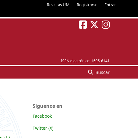
Revistas UM
Registrarse
Entrar
ISSN electrónico:
1695-6141
Buscar
Siguenos en
Facebook
Twitter (X)
glish)