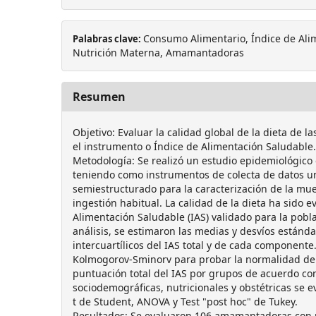
Consumo Alimentario, Índice de Ali
Palabras clave:
Nutrición Materna, Amamantadoras
Resumen
Objetivo: Evaluar la calidad global de la dieta de
el instrumento o Índice de Alimentación Saludable.
Metodología: Se realizó un estudio epidemiológico 
teniendo como instrumentos de colecta de datos u
semiestructurado para la caracterización de la mues
ingestión habitual. La calidad de la dieta ha sido e
Alimentación Saludable (IAS) validado para la pobla
análisis, se estimaron las medias y desvíos estánda
intercuartílicos del IAS total y de cada componente. 
Kolmogorov-Sminorv para probar la normalidad de 
puntuación total del IAS por grupos de acuerdo con
sociodemográficas, nutricionales y obstétricas se ev
t de Student, ANOVA y Test "post hoc" de Tukey.
Resultados: Se evaluaron 106 amamantadoras con 