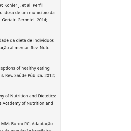
 Kohler J. et al. Perfil
ão idosa de um município da
 Geriatr. Gerontol. 2014;
idade da dieta de indivíduos
ção alimentar. Rev. Nutr.
ceptions of healthy eating
l. Rev. Saúde Pública. 2012;
y of Nutrition and Dietetics:
he Academy of Nutrition and
in MM; Burini RC. Adaptação
r da população brasileira.