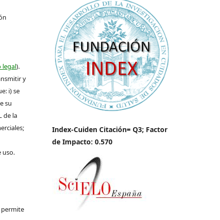
ión
 legal
).
ansmitir y
: i) se
de su
L de la
erciales;
Index-Cuiden Citación= Q3; Factor
de Impacto: 0.570
e uso.
e permite