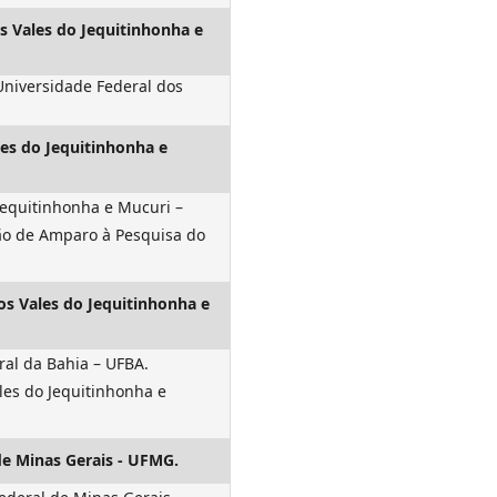
s Vales do Jequitinhonha e
niversidade Federal dos
les do Jequitinhonha e
equitinhonha e Mucuri –
ção de Amparo à Pesquisa do
os Vales do Jequitinhonha e
ral da Bahia – UFBA.
les do Jequitinhonha e
de Minas Gerais - UFMG.