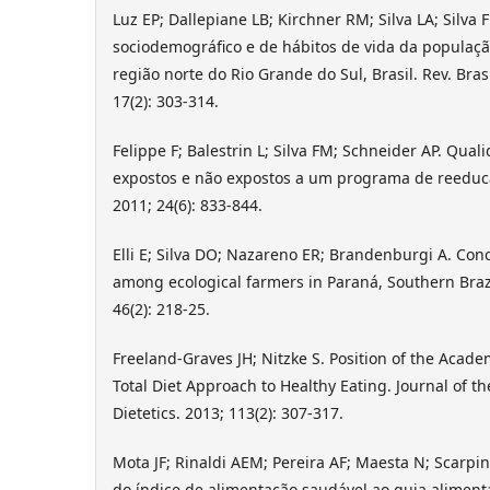
Luz EP; Dallepiane LB; Kirchner RM; Silva LA; Silva FP;
sociodemográfico e de hábitos de vida da populaç
região norte do Rio Grande do Sul, Brasil. Rev. Bras.
17(2): 303-314.
Felippe F; Balestrin L; Silva FM; Schneider AP. Qual
expostos e não expostos a um programa de reeduca
2011; 24(6): 833-844.
Elli E; Silva DO; Nazareno ER; Brandenburgi A. Con
among ecological farmers in Paraná, Southern Brazi
46(2): 218-25.
Freeland-Graves JH; Nitzke S. Position of the Academ
Total Diet Approach to Healthy Eating. Journal of t
Dietetics. 2013; 113(2): 307-317.
Mota JF; Rinaldi AEM; Pereira AF; Maesta N; Scarp
do índice de alimentação saudável ao guia alimenta