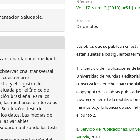
Número
Vol. 17 Núm. 3 (2018): #51-Juli
mentación Saludable,
Sección
Originales
Las obras que se publican en esta 
están sujetas a los siguientes térm
 las amamantadoras mediante
1. El Servicio de Publicaciones de l
observacional transversal,
Universidad de Murcia (la editorial
n cuestionario
tra y el registro de
conserva los derechos patrimonia
valuada por el Índice de
(copyright) de las obras publicadas
ción brasileña. Para los
favorece y permite la reutilización 
r, las medianas e intervalos
mismas bajo la licencia de uso ind
Se utilizó el test de
los datos. Las medias de
el punto 2.
 las variables
aluaron utilizando los tests
©
Servicio de Publicaciones, Univ
Murcia
, 2018
media de puntuación del