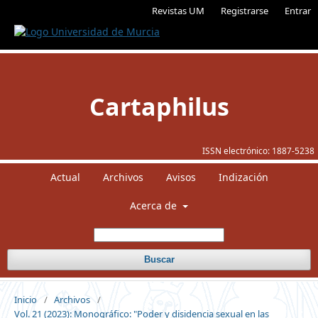
Revistas UM
Registrarse
Entrar
Cartaphilus
ISSN electrónico:
1887-5238
Actual
Archivos
Avisos
Indización
Acerca de
Buscar
Inicio
/
Archivos
/
Vol. 21 (2023): Monográfico: "Poder y disidencia sexual en las