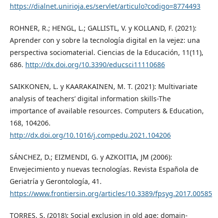
https://dialnet.unirioja.es/servlet/articulo?codigo=8774493
ROHNER, R.; HENGL, L.; GALLISTL, V. y KOLLAND, F. (2021):
Aprender con y sobre la tecnología digital en la vejez: una
perspectiva sociomaterial. Ciencias de la Educación, 11(11),
686.
http://dx.doi.org/10.3390/educsci11110686
SAIKKONEN, L. y KAARAKAINEN, M. T. (2021): Multivariate
analysis of teachers’ digital information skills-The
importance of available resources. Computers & Education,
168, 104206.
http://dx.doi.org/10.1016/j.compedu.2021.104206
SÁNCHEZ, D.; EIZMENDI, G. y AZKOITIA, JM (2006):
Envejecimiento y nuevas tecnologías. Revista Española de
Geriatría y Gerontología, 41.
https://www.frontiersin.org/articles/10.3389/fpsyg.2017.00585
TORRES, S. (2018): Social exclusion in old age: domain-