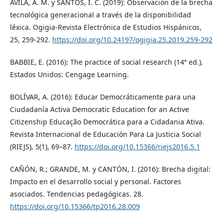
ÁVILA, A. M. y SANTOS, I. C. (2019): Observación de la brecha
tecnológica generacional a través de la disponibilidad
léxica. Ogigia-Revista Electrónica de Estudios Hispánicos,
25, 259-292.
https://doi.org/10.24197/ogigia.25.2019.259-292
BABBIE, E. (2016): The practice of social research (14ª ed.).
Estados Unidos: Cengage Learning.
BOLÍVAR, A. (2016): Educar Democráticamente para una
Ciudadanía Activa Democratic Education for an Active
Citizenship Educação Democrática para a Cidadania Ativa.
Revista Internacional de Educación Para La Justicia Social
(RIEJS), 5(1), 69–87.
https://doi.org/10.15366/riejs2016.5.1
CAÑÓN, R.; GRANDE, M. y CANTÓN, I. (2016): Brecha digital:
Impacto en el desarrollo social y personal. Factores
asociados. Tendencias pedagógicas. 28.
https://doi.org/10.15366/tp2016.28.009