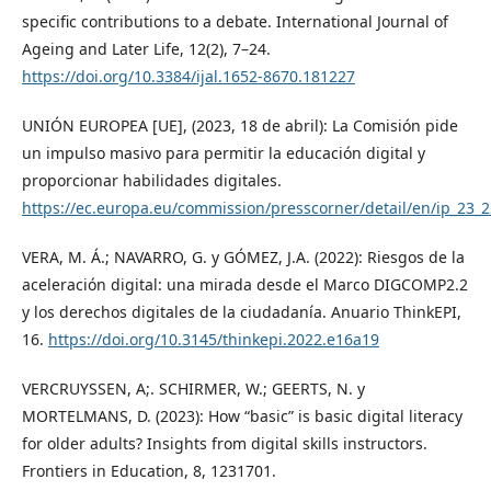
specific contributions to a debate. International Journal of
Ageing and Later Life, 12(2), 7–24.
https://doi.org/10.3384/ijal.1652-8670.181227
UNIÓN EUROPEA [UE], (2023, 18 de abril): La Comisión pide
un impulso masivo para permitir la educación digital y
proporcionar habilidades digitales.
https://ec.europa.eu/commission/presscorner/detail/en/ip_23_
VERA, M. Á.; NAVARRO, G. y GÓMEZ, J.A. (2022): Riesgos de la
aceleración digital: una mirada desde el Marco DIGCOMP2.2
y los derechos digitales de la ciudadanía. Anuario ThinkEPI,
16.
https://doi.org/10.3145/thinkepi.2022.e16a19
VERCRUYSSEN, A;. SCHIRMER, W.; GEERTS, N. y
MORTELMANS, D. (2023): How “basic” is basic digital literacy
for older adults? Insights from digital skills instructors.
Frontiers in Education, 8, 1231701.