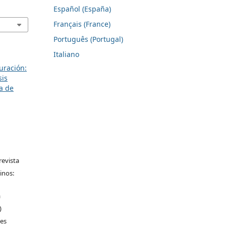
Español (España)
Français (France)
Português (Portugal)
Italiano
uración:
sis
ca de
revista
inos:
a
)
les