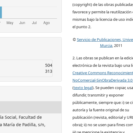
(copyright) de las obras publicadas
favorece y permite la reutilización 
mismas bajo la licencia de uso ind
el punto 2.
©
Servicio de Publicaciones, Univ
Murcia
, 2011
2. Las obras se publican en la edic
504
electrónica de la revista bajo una l
313
Creative Commons Reconocimien
NoComercial-SinObraDerivada 3.0
(
texto legal
). Se pueden copiar, usa
difundir, transmitir y exponer
públicamente, siempre que: i) se ci
autoría y la fuente original de su
a Social, Facultad de
publicación (revista, editorial y UR
a María de Padilla, s/n,
obra); ii) no se usen para fines com
iii) se mencione la existencia y