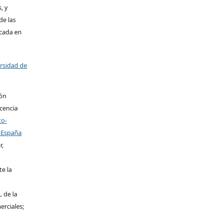
, y
de las
icada en
ersidad de
ión
icencia
to-
 España
r,
te la
L de la
erciales;