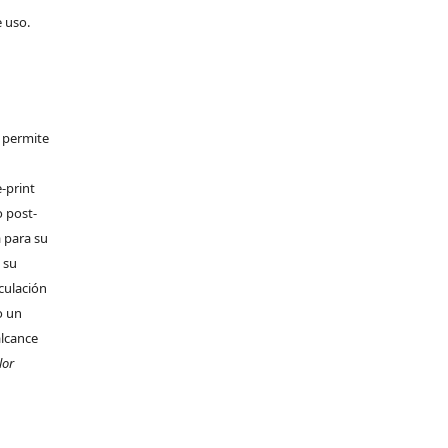
e uso.
e permite
-print
o post-
 para su
 su
rculación
o un
alcance
lor