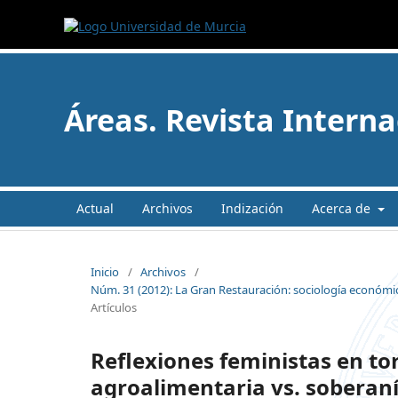
Áreas. Revista Interna
Actual
Archivos
Indización
Acerca de
Inicio
/
Archivos
/
Núm. 31 (2012): La Gran Restauración: sociología económica d
Artículos
Reflexiones feministas en to
agroalimentaria vs. soberan