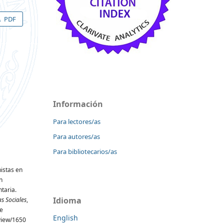
PDF
Información
Para lectores/as
Para autores/as
Para bibliotecarios/as
nistas en
n
taria.
Idioma
as Sociales
,
de
English
/view/1650