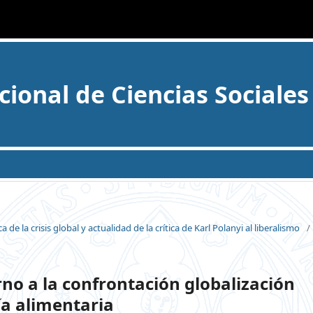
cional de Ciencias Sociales
e la crisis global y actualidad de la crítica de Karl Polanyi al liberalismo
/
rno a la confrontación globalización
ía alimentaria