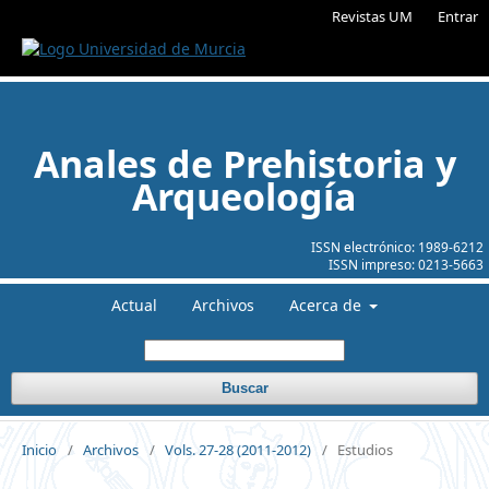
Revistas UM
Entrar
Anales de Prehistoria y
Arqueología
ISSN electrónico:
1989-6212
ISSN impreso:
0213-5663
Actual
Archivos
Acerca de
Buscar
Inicio
/
Archivos
/
Vols. 27-28 (2011-2012)
/
Estudios