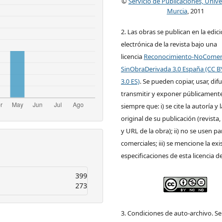
©
Servicio de Publicaciones, Univ
Murcia
, 2011
2. Las obras se publican en la edic
electrónica de la revista bajo una
licencia
Reconocimiento-NoComerc
SinObraDerivada 3.0 España (CC 
3.0 ES)
. Se pueden copiar, usar, difu
transmitir y exponer públicamente
siempre que: i) se cite la autoría y 
original de su publicación (revista, 
y URL de la obra); ii) no se usen pa
comerciales; iii) se mencione la exi
especificaciones de esta licencia d
399
273
3. Condiciones de auto-archivo. S