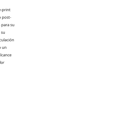
-print
o post-
 para su
 su
rculación
o un
alcance
lor