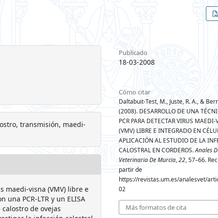
Publicado
18-03-2008
Cómo citar
Daltabuit-Test, M., Juste, R. A., & Berr
(2008). DESARROLLO DE UNA TÉCN
PCR PARA DETECTAR VIRUS MAEDI-
ostro, transmisión, maedi-
(VMV) LIBRE E INTEGRADO EN CÉLU
APLICACIÓN AL ESTUDIO DE LA IN
CALOSTRAL EN CORDEROS.
Anales D
Veterinaria De Murcia
,
22
, 57–66. Re
partir de
https://revistas.um.es/analesvet/arti
s maedi-visna (VMV) libre e
02
con una PCR-LTR y un ELISA
Más formatos de cita
calostro de ovejas