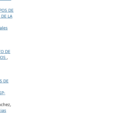
POS DE
 DE LA
ales
TO DE
NOS
,
S DE
SP-
nchez,
cias