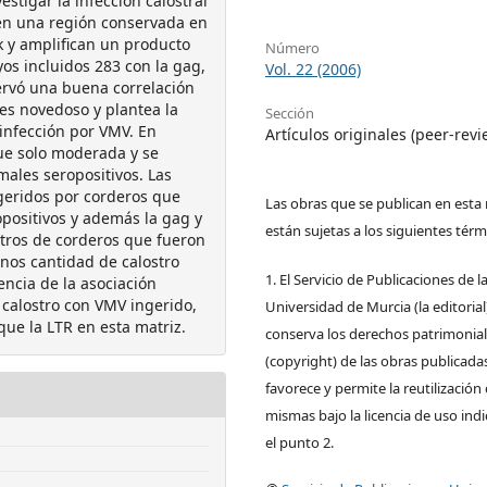
stigar la infección calostral
en una región conservada en
k y ampliﬁcan un producto
Número
os incluidos 283 con la gag,
Vol. 22 (2006)
rvó una buena correlación
 es novedoso y plantea la
Sección
 infección por VMV. En
Artículos originales (peer-rev
fue solo moderada y se
ales seropositivos. Las
geridos por corderos que
Las obras que se publican en esta 
positivos y además la gag y
están sujetas a los siguientes térm
tros de corderos que fueron
os cantidad de calostro
1. El Servicio de Publicaciones de l
ncia de la asociación
 calostro con VMV ingerido,
Universidad de Murcia (la editorial
que la LTR en esta matriz.
conserva los derechos patrimonia
(copyright) de las obras publicadas
favorece y permite la reutilización 
mismas bajo la licencia de uso ind
el punto 2.