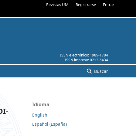
Revistas UM
Registrarse
Entrar
ISSN electrónico:
1989-1784
ISSN impreso:
0213-5434
Buscar
Idioma
I-
English
Español (España)