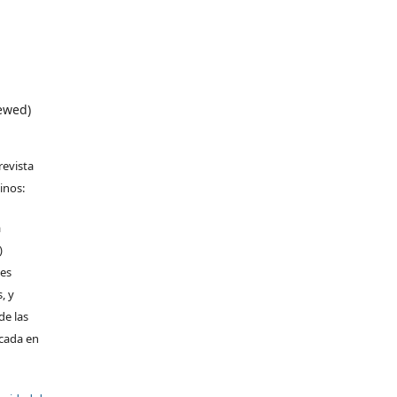
iewed)
revista
inos:
a
)
les
, y
de las
icada en