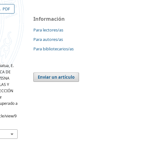
PDF
Información
Para lectores/as
Para autores/as
Para bibliotecarios/as
iatua, E.
ICA DE
Enviar un artículo
VISNA
LAS Y
FECCIÓN
e
cuperado a
cle/view/9