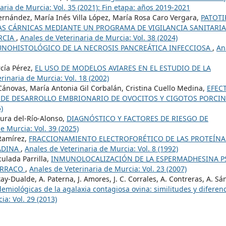
aria de Murcia: Vol. 35 (2021): Fin etapa: años 2019-2021
ernández, María Inés Villa López, María Rosa Caro Vergara,
PATOTI
S CÁRNICAS MEDIANTE UN PROGRAMA DE VIGILANCIA SANITARIA
RCIA
,
Anales de Veterinaria de Murcia: Vol. 38 (2024)
NOHISTOLÓGICO DE LA NECROSIS PANCREÁTICA INFECCIOSA
,
An
rcía Pérez,
EL USO DE MODELOS AVIARES EN EL ESTUDIO DE LA
rinaria de Murcia: Vol. 18 (2002)
ánovas, María Antonia Gil Corbalán, Cristina Cuello Medina,
EFEC
 DE DESARROLLO EMBRIONARIO DE OVOCITOS Y CIGOTOS PORCI
)
ura del-Río-Alonso,
DIAGNÓSTICO Y FACTORES DE RIESGO DE
e Murcia: Vol. 39 (2025)
 Ramírez,
FRACCIONAMIENTO ELECTROFORÉTICO DE LAS PROTEÍNA
ADINA
,
Anales de Veterinaria de Murcia: Vol. 8 (1992)
ulada Parrilla,
INMUNOLOCALIZACIÓN DE LA ESPERMADHESINA P
VERRACO
,
Anales de Veterinaria de Murcia: Vol. 23 (2007)
ay-Dualde, A. Paterna, J. Amores, J. C. Corrales, A. Contreras, A. Sá
demiológicas de la agalaxia contagiosa ovina: similitudes y diferen
ia: Vol. 29 (2013)