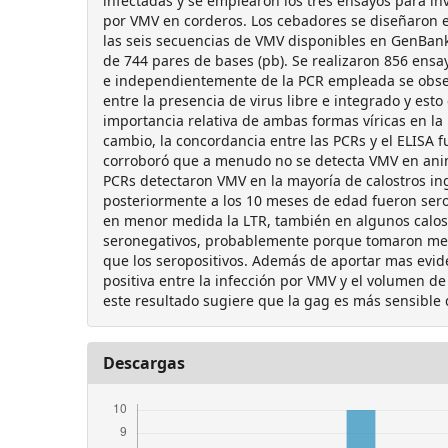
infectadas y se emplearon los tres ensayos para inve
por VMV en corderos. Los cebadores se diseñaron 
las seis secuencias de VMV disponibles en GenBan
de 744 pares de bases (pb). Se realizaron 856 ensay
e independientemente de la PCR empleada se obse
entre la presencia de virus libre e integrado y esto
importancia relativa de ambas formas víricas en la
cambio, la concordancia entre las PCRs y el ELISA 
corroboró que a menudo no se detecta VMV en anim
PCRs detectaron VMV en la mayoría de calostros in
posteriormente a los 10 meses de edad fueron sero
en menor medida la LTR, también en algunos calos
seronegativos, probablemente porque tomaron men
que los seropositivos. Además de aportar mas evide
positiva entre la infección por VMV y el volumen de
este resultado sugiere que la gag es más sensible 
Descargas