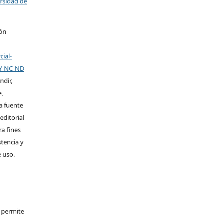
ersidad de
ión
ial-
BY-NC-ND
ndir,
,
la fuente
editorial
ra fines
stencia y
e uso.
e permite