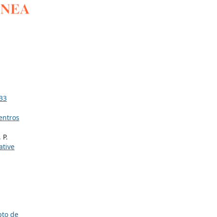
 33
centros
 P.
tive
pto de