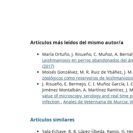
Artículos más leídos del mismo autor/a
María Ortuño, J. Risueño, C. Muñoz, A. Bernal,
Leishmaniosis en perros abandonados del á
(2017)
Moisés Gonzálvez, M. R. Ruiz de Ybáñez, J. M. 
zoológicos como reservorios de leishmaniosi
J. Risueño, E. Bermejo, C. I. Muñoz García, I. Ch
Jiménez Montalbán, A. Martínez Ramírez, J
value of microscopy, serology and real time 
infection
,
Anales de Veterinaria de Murcia: Vo
Artículos similares
Sala-Echave, R, R. López-Úbeda, Ramis, G, H