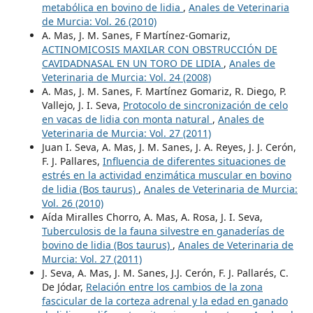
metabólica en bovino de lidia
,
Anales de Veterinaria
de Murcia: Vol. 26 (2010)
A. Mas, J. M. Sanes, F Martínez-Gomariz,
ACTINOMICOSIS MAXILAR CON OBSTRUCCIÓN DE
CAVIDADNASAL EN UN TORO DE LIDIA
,
Anales de
Veterinaria de Murcia: Vol. 24 (2008)
A. Mas, J. M. Sanes, F. Martínez Gomariz, R. Diego, P.
Vallejo, J. I. Seva,
Protocolo de sincronización de celo
en vacas de lidia con monta natural
,
Anales de
Veterinaria de Murcia: Vol. 27 (2011)
Juan I. Seva, A. Mas, J. M. Sanes, J. A. Reyes, J. J. Cerón,
F. J. Pallares,
Influencia de diferentes situaciones de
estrés en la actividad enzimática muscular en bovino
de lidia (Bos taurus)
,
Anales de Veterinaria de Murcia:
Vol. 26 (2010)
Aída Miralles Chorro, A. Mas, A. Rosa, J. I. Seva,
Tuberculosis de la fauna silvestre en ganaderías de
bovino de lidia (Bos taurus)
,
Anales de Veterinaria de
Murcia: Vol. 27 (2011)
J. Seva, A. Mas, J. M. Sanes, J.J. Cerón, F. J. Pallarés, C.
De Jódar,
Relación entre los cambios de la zona
fascicular de la corteza adrenal y la edad en ganado