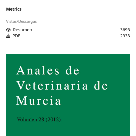
Metrics
Vistas/Descargas
Resumen
3695
PDF
2933