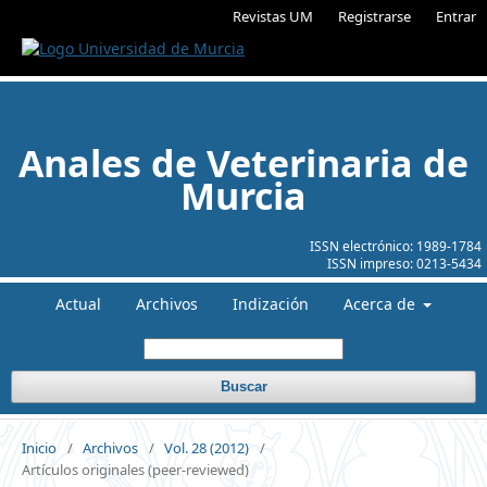
Revistas UM
Registrarse
Entrar
Anales de Veterinaria de
Murcia
ISSN electrónico:
1989-1784
ISSN impreso:
0213-5434
Actual
Archivos
Indización
Acerca de
Buscar
Inicio
/
Archivos
/
Vol. 28 (2012)
/
Artículos originales (peer-reviewed)