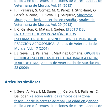
de lidia en diferentes situaciones de estres
,
Anales de
Veterinaria de Murcia: Vol. 31 (2015)
F. J. Pallarés, S. Gómez, M. C. Pérez, T. Strickland, O.
García-Nicolás, J. I. Seva, F. J. Salguero,
Síndrome
«humpy-backed» en cerdos en España
,
Anales de
Veterinaria de Murcia: Vol. 29 (2013)
J. C. Gardón, C. Matás, J. Gadea,
EFECTO DEL
PROTOCOLO DE PREPARACIÓN DE LOS
ESPERMATOZOIDES BOVINOS SOBRE EL PATRÓN DE
REACCIÓN ACROSÓMICA
,
Anales de Veterinaria de
Murcia: Vol. 17 (2001)
J. I. Seva, F. J. Pallarés, F. Martínez Gomariz,
ORQUITIS
CRÓNICA ESCLEROSANTE POST-TRAUMÁTICA EN UN
TORO DE LIDIA
,
Anales de Veterinaria de Murcia: Vol.
22 (2006)
Artículos similares
J. Seva, A. Mas, J. M. Sanes, J.J. Cerón, F. J. Pallarés, C.
De Jódar,
Relación entre los cambios de la zona
fascicular de la corteza adrenal y la edad en ganado
de lidia en diferentes situaciones de estres
,
Anales de