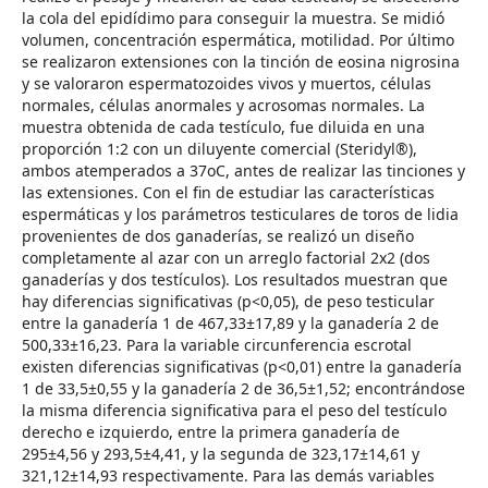
la cola del epidídimo para conseguir la muestra. Se midió
volumen, concentración espermática, motilidad. Por último
se realizaron extensiones con la tinción de eosina nigrosina
y se valoraron espermatozoides vivos y muertos, células
normales, células anormales y acrosomas normales. La
muestra obtenida de cada testículo, fue diluida en una
proporción 1:2 con un diluyente comercial (Steridyl®),
ambos atemperados a 37oC, antes de realizar las tinciones y
las extensiones. Con el fin de estudiar las características
espermáticas y los parámetros testiculares de toros de lidia
provenientes de dos ganaderías, se realizó un diseño
completamente al azar con un arreglo factorial 2x2 (dos
ganaderías y dos testículos). Los resultados muestran que
hay diferencias significativas (p<0,05), de peso testicular
entre la ganadería 1 de 467,33±17,89 y la ganadería 2 de
500,33±16,23. Para la variable circunferencia escrotal
existen diferencias significativas (p<0,01) entre la ganadería
1 de 33,5±0,55 y la ganadería 2 de 36,5±1,52; encontrándose
la misma diferencia significativa para el peso del testículo
derecho e izquierdo, entre la primera ganadería de
295±4,56 y 293,5±4,41, y la segunda de 323,17±14,61 y
321,12±14,93 respectivamente. Para las demás variables