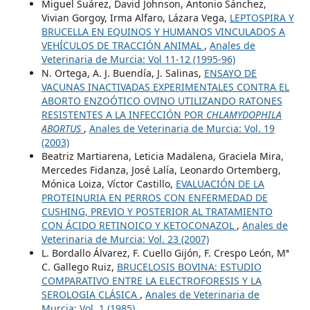
Miguel Suárez, David Johnson, Antonio Sánchez,
Vivian Gorgoy, Irma Alfaro, Lázara Vega,
LEPTOSPIRA Y
BRUCELLA EN EQUINOS Y HUMANOS VINCULADOS A
VEHÍCULOS DE TRACCIÓN ANIMAL
,
Anales de
Veterinaria de Murcia: Vol 11-12 (1995-96)
N. Ortega, A. J. Buendía, J. Salinas,
ENSAYO DE
VACUNAS INACTIVADAS EXPERIMENTALES CONTRA EL
ABORTO ENZOÓTICO OVINO UTILIZANDO RATONES
RESISTENTES A LA INFECCIÓN POR
CHLAMYDOPHILA
ABORTUS
,
Anales de Veterinaria de Murcia: Vol. 19
(2003)
Beatriz Martiarena, Leticia Madalena, Graciela Mira,
Mercedes Fidanza, José Lalía, Leonardo Ortemberg,
Mónica Loiza, Víctor Castillo,
EVALUACIÓN DE LA
PROTEINURIA EN PERROS CON ENFERMEDAD DE
CUSHING, PREVIO Y POSTERIOR AL TRATAMIENTO
CON ÁCIDO RETINOICO Y KETOCONAZOL
,
Anales de
Veterinaria de Murcia: Vol. 23 (2007)
L. Bordallo Álvarez, F. Cuello Gijón, F. Crespo León, Mª
C. Gallego Ruiz,
BRUCELOSIS BOVINA: ESTUDIO
COMPARATIVO ENTRE LA ELECTROFORESIS Y LA
SEROLOGIA CLÁSICA
,
Anales de Veterinaria de
Murcia: Vol. 1 (1985)