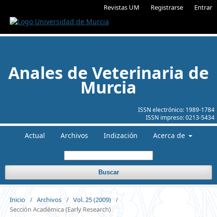
Revistas UM
Registrarse
Entrar
Anales de Veterinaria de
Murcia
ISSN electrónico:
1989-1784
ISSN impreso:
0213-5434
Actual
Archivos
Indización
Acerca de
Buscar
Inicio
/
Archivos
/
Vol. 25 (2009)
/
Sección Académica (Early Research)