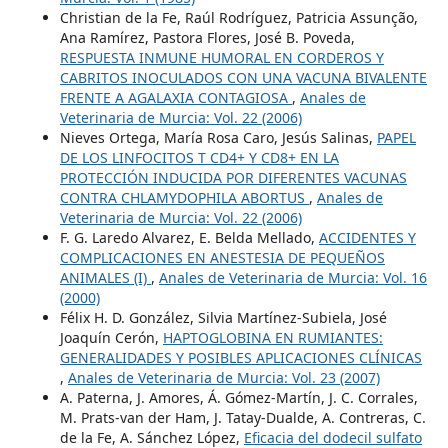
Christian de la Fe, Raúl Rodríguez, Patricia Assunção,
Ana Ramírez, Pastora Flores, José B. Poveda,
RESPUESTA INMUNE HUMORAL EN CORDEROS Y
CABRITOS INOCULADOS CON UNA VACUNA BIVALENTE
FRENTE A AGALAXIA CONTAGIOSA
,
Anales de
Veterinaria de Murcia: Vol. 22 (2006)
Nieves Ortega, María Rosa Caro, Jesús Salinas,
PAPEL
DE LOS LINFOCITOS T CD4+ Y CD8+ EN LA
PROTECCIÓN INDUCIDA POR DIFERENTES VACUNAS
CONTRA CHLAMYDOPHILA ABORTUS
,
Anales de
Veterinaria de Murcia: Vol. 22 (2006)
F. G. Laredo Alvarez, E. Belda Mellado,
ACCIDENTES Y
COMPLICACIONES EN ANESTESIA DE PEQUEÑOS
ANIMALES (I)
,
Anales de Veterinaria de Murcia: Vol. 16
(2000)
Félix H. D. González, Silvia Martínez-Subiela, José
Joaquín Cerón,
HAPTOGLOBINA EN RUMIANTES:
GENERALIDADES Y POSIBLES APLICACIONES CLÍNICAS
,
Anales de Veterinaria de Murcia: Vol. 23 (2007)
A. Paterna, J. Amores, Á. Gómez-Martín, J. C. Corrales,
M. Prats-van der Ham, J. Tatay-Dualde, A. Contreras, C.
de la Fe, A. Sánchez López,
Eficacia del dodecil sulfato