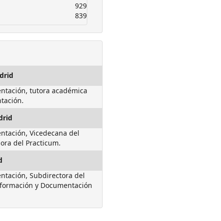
929
839
drid
ntación, tutora académica
tación.
drid
ntación, Vicedecana del
ora del Practicum.
d
tación, Subdirectora del
nformación y Documentación