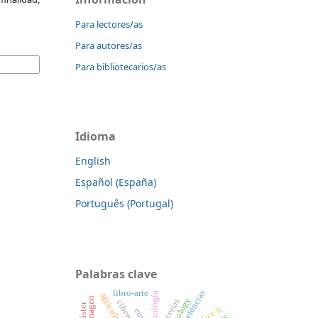
Para lectores/as
Para autores/as
Para bibliotecarios/as
Idioma
English
Español (España)
Português (Portugal)
Palabras clave
competencias
libro-arte
terminología
agricultura.
lacerías
índice h