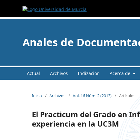
Anales de Documenta
Actual
Archivos
Indización
Acerca de
Inicio
/
Archivos
/
Vol. 16 Núm. 2 (2013)
/
Artículos
El Practicum del Grado en I
experiencia en la UC3M