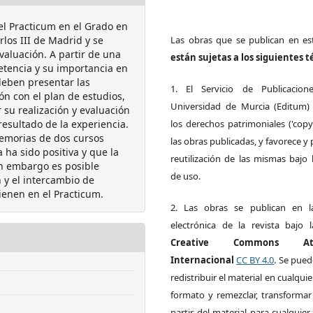
el Practicum en el Grado en
los III de Madrid y se
Las obras que se publican en est
aluación. A partir de una
están sujetas a los siguientes 
petencia y su importancia en
 deben presentar las
1. El Servicio de Publicacion
ión con el plan de estudios,
Universidad de Murcia (Editum)
su realización y evaluación
esultado de la experiencia.
los derechos patrimoniales ('copy
memorias de dos cursos
las obras publicadas, y favorece y 
ha sido positiva y que la
reutilización de las mismas bajo l
in embargo es posible
de uso.
 y el intercambio de
ienen en el Practicum.
2. Las obras se publican en l
electrónica de la revista bajo l
Creative Commons Atri
Internacional
CC BY 4.0
. Se pued
redistribuir el material en cualqui
formato y remezclar, transformar
partir del material para cualquier 