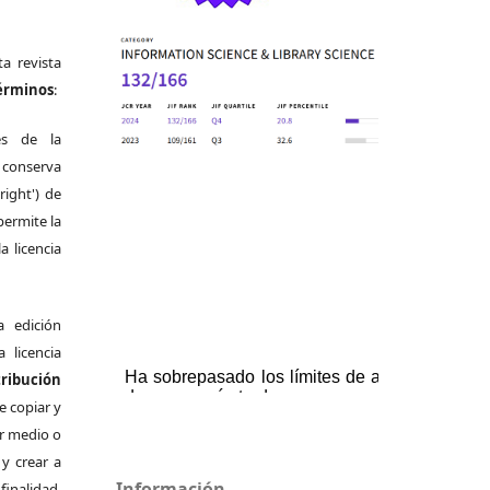
a revista
términos
:
es de la
 conserva
right') de
permite la
a licencia
a edición
a licencia
bución
e copiar y
er medio o
 y crear a
Información
finalidad,