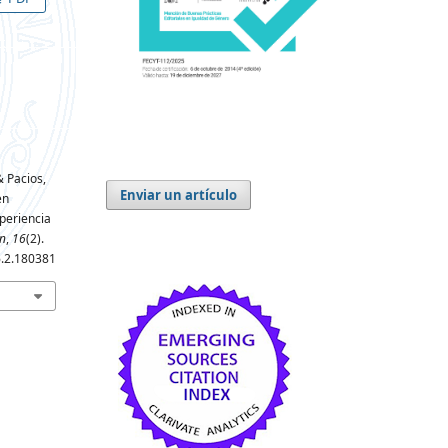
& Pacios,
Enviar un artículo
en
periencia
n
,
16
(2).
6.2.180381