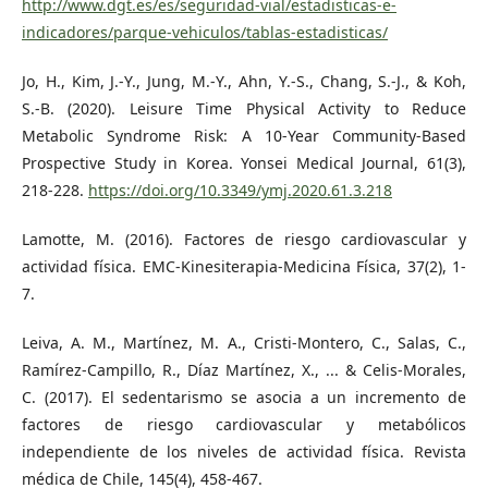
http://www.dgt.es/es/seguridad-vial/estadisticas-e-
indicadores/parque-vehiculos/tablas-estadisticas/
Jo, H., Kim, J.-Y., Jung, M.-Y., Ahn, Y.-S., Chang, S.-J., & Koh,
S.-B. (2020). Leisure Time Physical Activity to Reduce
Metabolic Syndrome Risk: A 10-Year Community-Based
Prospective Study in Korea. Yonsei Medical Journal, 61(3),
218-228.
https://doi.org/10.3349/ymj.2020.61.3.218
Lamotte, M. (2016). Factores de riesgo cardiovascular y
actividad física. EMC-Kinesiterapia-Medicina Física, 37(2), 1-
7.
Leiva, A. M., Martínez, M. A., Cristi-Montero, C., Salas, C.,
Ramírez-Campillo, R., Díaz Martínez, X., ... & Celis-Morales,
C. (2017). El sedentarismo se asocia a un incremento de
factores de riesgo cardiovascular y metabólicos
independiente de los niveles de actividad física. Revista
médica de Chile, 145(4), 458-467.