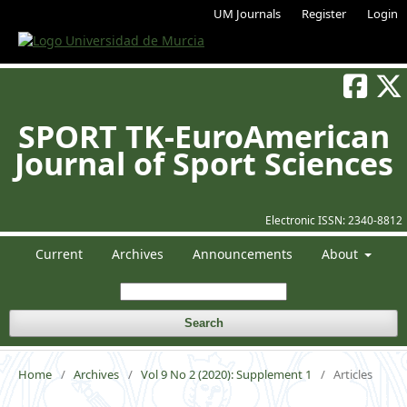
UM Journals
Register
Login
SPORT TK-EuroAmerican
Journal of Sport Sciences
Electronic ISSN:
2340-8812
Current
Archives
Announcements
About
Search
Home
/
Archives
/
Vol 9 No 2 (2020): Supplement 1
/
Articles