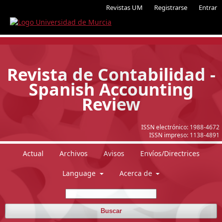
Revistas UM
Registrarse
Entrar
Revista de Contabilidad -
Spanish Accounting
Review
ISSN electrónico:
1988-4672
ISSN impreso:
1138-4891
Actual
Archivos
Avisos
Envíos/Directrices
Language
Acerca de
Buscar