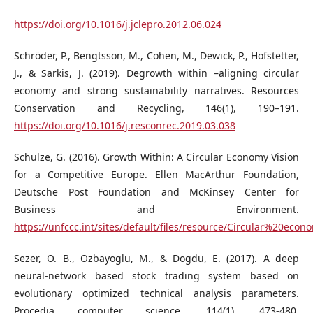
https://doi.org/10.1016/j.jclepro.2012.06.024
Schröder, P., Bengtsson, M., Cohen, M., Dewick, P., Hofstetter,
J., & Sarkis, J. (2019). Degrowth within –aligning circular
economy and strong sustainability narratives. Resources
Conservation and Recycling, 146(1), 190–191.
https://doi.org/10.1016/j.resconrec.2019.03.038
Schulze, G. (2016). Growth Within: A Circular Economy Vision
for a Competitive Europe. Ellen MacArthur Foundation,
Deutsche Post Foundation and McKinsey Center for
Business and Environment.
https://unfccc.int/sites/default/files/resource/Circular%20eco
Sezer, O. B., Ozbayoglu, M., & Dogdu, E. (2017). A deep
neural-network based stock trading system based on
evolutionary optimized technical analysis parameters.
Procedia computer science, 114(1), 473-480.