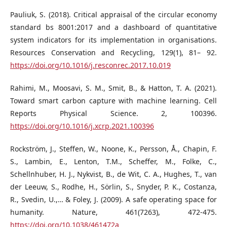
Pauliuk, S. (2018). Critical appraisal of the circular economy
standard bs 8001:2017 and a dashboard of quantitative
system indicators for its implementation in organisations.
Resources Conservation and Recycling, 129(1), 81– 92.
https://doi.org/10.1016/j.resconrec.2017.10.019
Rahimi, M., Moosavi, S. M., Smit, B., & Hatton, T. A. (2021).
Toward smart carbon capture with machine learning. Cell
Reports Physical Science. 2, 100396.
https://doi.org/10.1016/j.xcrp.2021.100396
Rockström, J., Steffen, W., Noone, K., Persson, Å., Chapin, F.
S., Lambin, E., Lenton, T.M., Scheffer, M., Folke, C.,
Schellnhuber, H. J., Nykvist, B., de Wit, C. A., Hughes, T., van
der Leeuw, S., Rodhe, H., Sörlin, S., Snyder, P. K., Costanza,
R., Svedin, U.,… & Foley, J. (2009). A safe operating space for
humanity. Nature, 461(7263), 472-475.
https://doi.org/10.1038/461472a