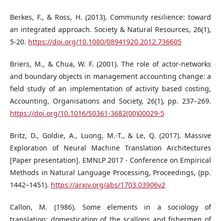
Berkes, F., & Ross, H. (2013). Community resilience: toward
an integrated approach. Society & Natural Resources, 26(1),
5-20.
https://doi.org/10.1080/08941920.2012.736605
Briers, M., & Chua, W. F. (2001). The role of actor-networks
and boundary objects in management accounting change: a
field study of an implementation of activity based costing,
Accounting, Organisations and Society, 26(1), pp. 237–269.
https://doi.org/10.1016/S0361-3682(00)00029-5
Britz, D., Goldie, A., Luong, M.-T., & Le, Q. (2017). Massive
Exploration of Neural Machine Translation Architectures
[Paper presentation]. EMNLP 2017 - Conference on Empirical
Methods in Natural Language Processing, Proceedings, (pp.
1442–1451).
https://arxiv.org/abs/1703.03906v2
Callon, M. (1986). Some elements in a sociology of
translation: domestication of the scallops and fishermen of