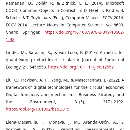
Ramanan, D., Dollár, P., & Zitnick, C. L. (2014). Microsoft
COCO: Common Objects in Context. In D. Fleet, T. Pajdla, B.
Schiele, & T. Tuytelaars (Eds.), Computer Vision – ECCV 2014.
ECCV 2014. Lecture Notes in Computer Science, vol 8693.
Cham: Springer.
https://doi.org/10.1007/978-3-319-10602-
1_48
.
Linder, M., Sarasini, S., & van Loon, P. (2017). A metric for
quantifying product-level circularity. Journal of Industrial
Ecology, 21, 545e558.
https://doi.org/10.1111/jiec.12552
Liu, Q., Trevisan, A. H., Yang, M., & Mascarenhas, J. (2022). A
framework of digital technologies for the circular economy:
Digital functions and mechanisms. Business Strategy and
the Environment, 31(5), 2171-2192.
https://doi.org/10.1002/bse.3015
Llena-Macarulla, F., Moneva, J. M., Aranda-Usón, A., &
Scarpellini, S. (2023). Reporting measurements or