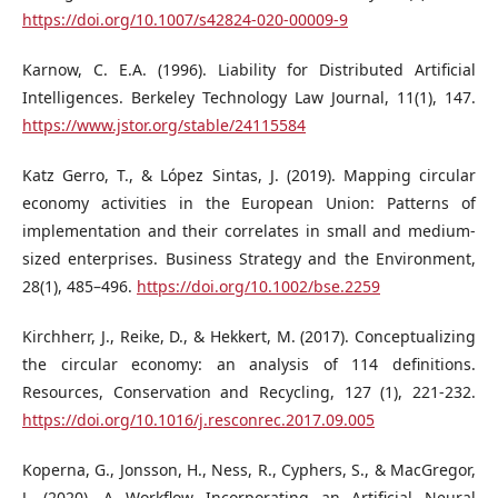
https://doi.org/10.1007/s42824-020-00009-9
Karnow, C. E.A. (1996). Liability for Distributed Artificial
Intelligences. Berkeley Technology Law Journal, 11(1), 147.
https://www.jstor.org/stable/24115584
Katz Gerro, T., & López Sintas, J. (2019). Mapping circular
economy activities in the European Union: Patterns of
implementation and their correlates in small and medium‐
sized enterprises. Business Strategy and the Environment,
28(1), 485–496.
https://doi.org/10.1002/bse.2259
Kirchherr, J., Reike, D., & Hekkert, M. (2017). Conceptualizing
the circular economy: an analysis of 114 definitions.
Resources, Conservation and Recycling, 127 (1), 221-232.
https://doi.org/10.1016/j.resconrec.2017.09.005
Koperna, G., Jonsson, H., Ness, R., Cyphers, S., & MacGregor,
J. (2020). A Workflow Incorporating an Artificial Neural