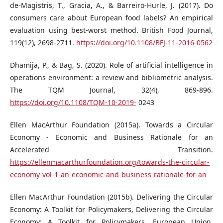
de-Magistris, T., Gracia, A., & Barreiro-Hurle, J. (2017). Do
consumers care about European food labels? An empirical
evaluation using best-worst method. British Food Journal,
119(12), 2698-2711.
https://doi.org/10.1108/BFJ-11-2016-0562
Dhamija, P., & Bag, S. (2020). Role of artificial intelligence in
operations environment: a review and bibliometric analysis.
The TQM Journal, 32(4), 869-896.
https://doi.org/10.1108/TQM-10-2019-
0243
Ellen MacArthur Foundation (2015a). Towards a Circular
Economy - Economic and Business Rationale for an
Accelerated Transition.
https://ellenmacarthurfoundation.org/towards-the-circular-
economy-vol-1-an-economic-and-business-rationale-for-an
Ellen MacArthur Foundation (2015b). Delivering the Circular
Economy: A Toolkit for Policymakers, Delivering the Circular
Economy: A Toolkit for Policymakers. European Union.