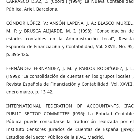
CARRASCO DÍAZ, D. (Coord.) (1994): La Nueva Contabilidad
Pública, Ariel, Barcelona.
CÓNDOR LÓPEZ, V.; ANSÓN LAPEÑA, J. A.; BLASCO MURIEL,
M. P. y BRUSCA ALIJAR­DE, M. I. (1998): "Consolidación de
estados contables en la Administración Local", Revista
Española de Financiaci6n y Contabilidad, Vol. XXVII, No. 95,
p. 395-426.
FERNÁNDEZ FERNANDEZ, J. M. y PABLOS RODRfGUEZ, J. L.
(1999): "La consolidación de cuentas en los grupos locales",
Revista Española de Financiación y Contabilidad, Vol. XXVIII,
enero­ marzo, p. 13-42.
INTERNATIONAL FEDERATION OF ACCOUNTANTS, IFAC
PUBLIC SECTOR COMMITTEE (l996): La Entidad Contable
Pública puede consultarse la traducción realizada por el
Instituto Censores Jurados de Cuentas de España (]999):
Estudios del Sector Público de la IFAC, Madrid.