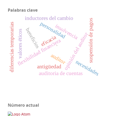
Palabras clave
inductores del cambio
suspensión de pagos
personalidad
diferencias temporarias
insolvencia
beneficios
valores éticos
opinión del auditor
eficacia
flexibilidad financiera
.
auditor
necesidades
antigüedad
auditoria de cuentas
Número actual