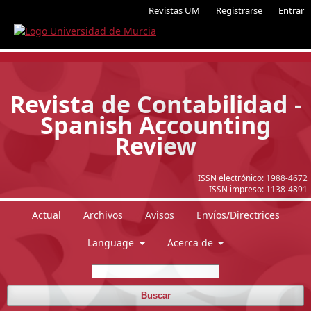
Revistas UM
Registrarse
Entrar
Revista de Contabilidad -
Spanish Accounting
Review
ISSN electrónico:
1988-4672
ISSN impreso:
1138-4891
Actual
Archivos
Avisos
Envíos/Directrices
Language
Acerca de
Buscar