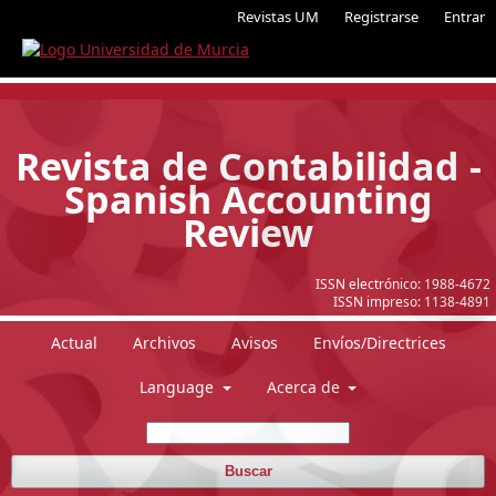
Revistas UM
Registrarse
Entrar
Revista de Contabilidad -
Spanish Accounting
Review
ISSN electrónico:
1988-4672
ISSN impreso:
1138-4891
Actual
Archivos
Avisos
Envíos/Directrices
Language
Acerca de
Buscar