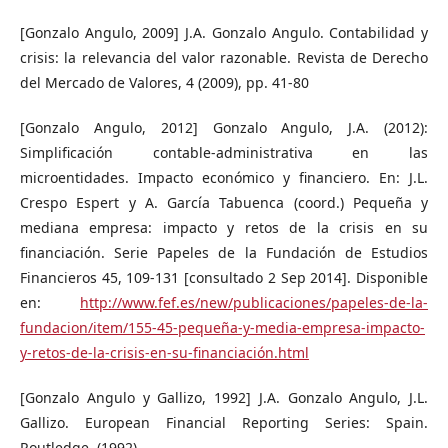
[Gonzalo Angulo, 2009] J.A. Gonzalo Angulo. Contabilidad y
crisis: la relevancia del valor razonable. Revista de Derecho
del Mercado de Valores, 4 (2009), pp. 41-80
[Gonzalo Angulo, 2012] Gonzalo Angulo, J.A. (2012):
Simplificación contable-administrativa en las
microentidades. Impacto económico y financiero. En: J.L.
Crespo Espert y A. García Tabuenca (coord.) Pequeña y
mediana empresa: impacto y retos de la crisis en su
financiación. Serie Papeles de la Fundación de Estudios
Financieros 45, 109-131 [consultado 2 Sep 2014]. Disponible
en:
http://www.fef.es/new/publicaciones/papeles-de-la-
fundacion/item/155-45-pequeña-y-media-empresa-impacto-
y-retos-de-la-crisis-en-su-financiación.html
[Gonzalo Angulo y Gallizo, 1992] J.A. Gonzalo Angulo, J.L.
Gallizo. European Financial Reporting Series: Spain.
Routledge, (1992)