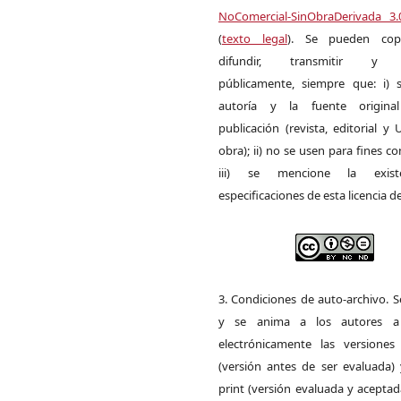
NoComercial-SinObraDerivada 3
(
texto legal
). Se pueden copia
difundir, transmitir y 
públicamente, siempre que: i) s
autoría y la fuente origin
publicación (revista, editorial y
obra); ii) no se usen para fines co
iii) se mencione la exist
especificaciones de esta licencia d
3. Condiciones de auto-archivo. 
y se anima a los autores a 
electrónicamente las versiones 
(versión antes de ser evaluada) 
print (versión evaluada y acepta