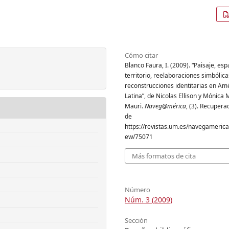
Cómo citar
Blanco Faura, I. (2009). “Paisaje, esp
territorio, reelaboraciones simbólica
reconstrucciones identitarias en Am
Latina”, de Nicolas Ellison y Mónica 
Mauri.
Naveg@mérica
, (3). Recupera
de
https://revistas.um.es/navegamerica/
ew/75071
Más formatos de cita
Número
Núm. 3 (2009)
Sección