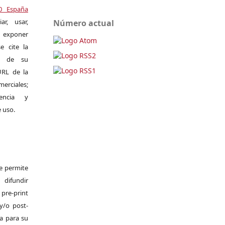
.0 España
r, usar,
Número actual
exponer
e cite la
al de su
 URL de la
merciales;
encia y
e uso.
Se permite
difundir
pre-print
y/o post-
da para su