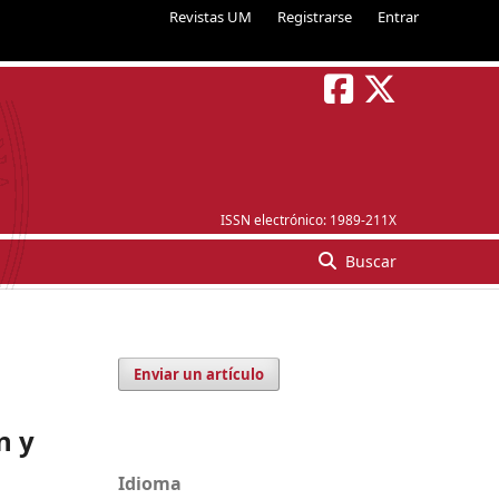
Revistas UM
Registrarse
Entrar
ISSN electrónico:
1989-211X
Buscar
Enviar un artículo
n y
Idioma