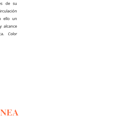
es de su
irculación
 ello un
y alcance
ica.
Color