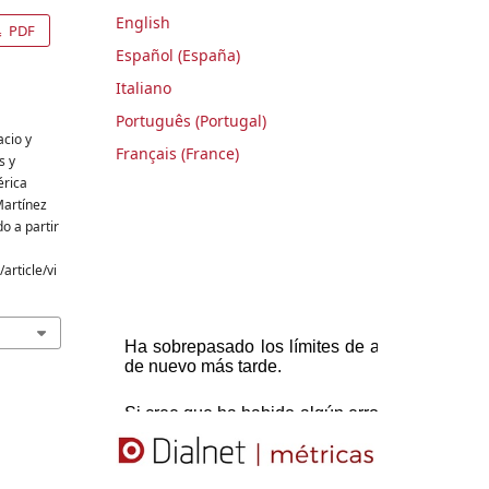
English
PDF
Español (España)
Italiano
Português (Portugal)
acio y
Français (France)
s y
érica
Martínez
do a partir
article/vi