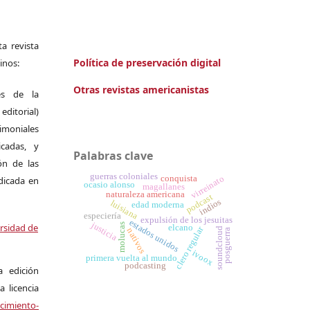
a revista
Política de preservación digital
inos:
Otras revistas americanistas
es de la
itorial)
moniales
icadas, y
Palabras clave
ión de las
guerras coloniales
conquista
virreinato
ndicada en
ocasio alonso
magallanes
naturaleza americana
podcast
indios
luisiana
edad moderna
especiería
expulsión de los jesuitas
estados unidos
justicia
ersidad de
molucas
elcano
clero regular
soundcloud
nativos
posguerra
ivoox
primera vuelta al mundo
podcasting
a edición
a licencia
miento-