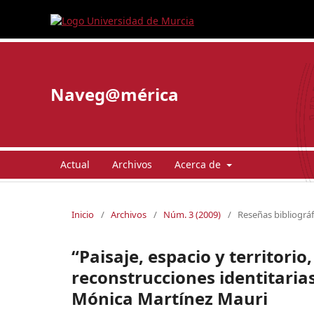
Naveg@mérica
Actual
Archivos
Acerca de
Inicio
/
Archivos
/
Núm. 3 (2009)
/
Reseñas bibliográf
“Paisaje, espacio y territori
reconstrucciones identitarias
Mónica Martínez Mauri