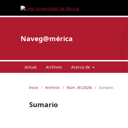
Naveg@mérica
Actual
Archivos
Acerca de
Inicio
/
Archivos
/
Núm. 36 (2026)
/
Sumario
Sumario