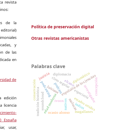
a revista
inos:
es de la
Política de preservación digital
itorial)
moniales
Otras revistas americanistas
icadas, y
ión de las
ndicada en
Palabras clave
diplomático
justicia
diplomacia
expulsión de los jesuitas
clero regular
ersidad de
concepción
elcano
conservación
podcasting
podcast
investigador
luisiana
tradición histórica
especiería
soundcloud
edad moderna
a edición
estados unidos
molucas
nativos
ivoox
indios
a licencia
magallanes
miento-
ocasio alonso
.0 España
r, usar,