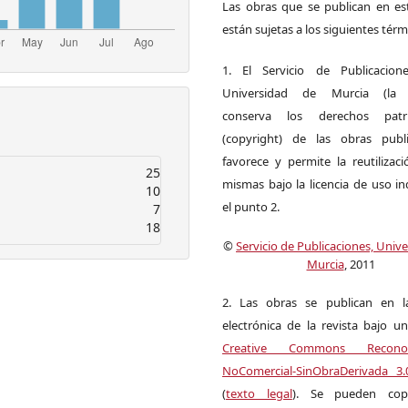
Las obras que se publican en est
están sujetas a los siguientes térm
1. El Servicio de Publicacion
Universidad de Murcia (la ed
conserva los derechos patri
(copyright) de las obras publ
favorece y permite la reutilizac
25
mismas bajo la licencia de uso i
10
el punto 2.
7
18
©
Servicio de Publicaciones, Univ
Murcia
, 2011
2. Las obras se publican en l
electrónica de la revista bajo un
Creative Commons Reconoci
NoComercial-SinObraDerivada 3
(
texto legal
). Se pueden copia