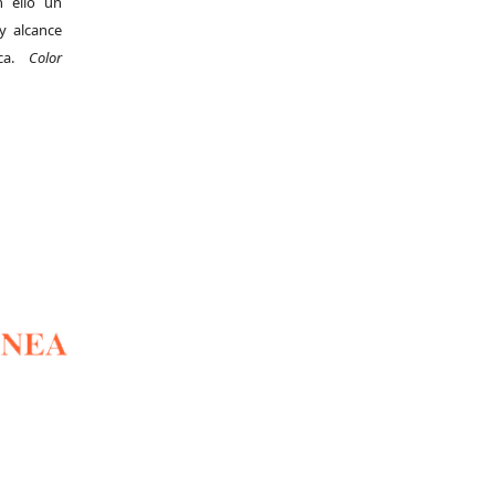
 ello un
y alcance
ica.
Color