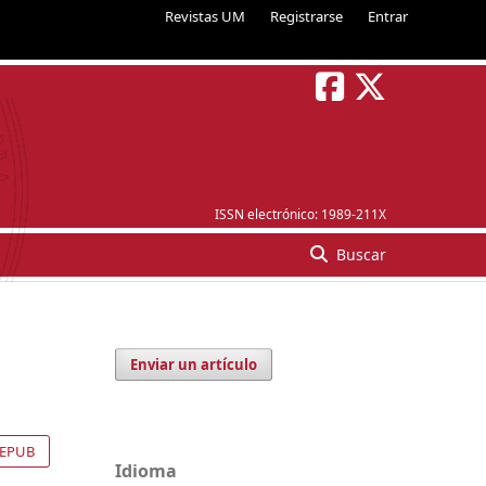
Revistas UM
Registrarse
Entrar
ISSN electrónico:
1989-211X
Buscar
Enviar un artículo
EPUB
Idioma