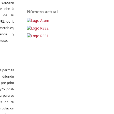
exponer
e cite la
Número actual
al de su
 URL de la
merciales;
encia y
e uso.
Se permite
difundir
pre-print
y/o post-
da para su
es de su
irculación