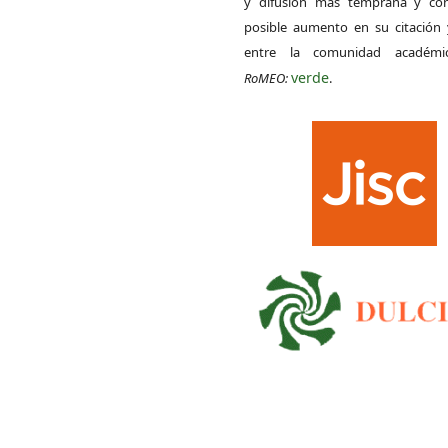
y difusión más temprana y con
posible aumento en su citación 
entre la comunidad académ
verde
RoMEO:
.