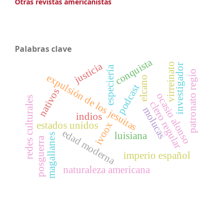
Otras revistas americanistas
Palabras clave
conquista
justicia
virreinato
investigador
especiería
patronato regio
expulsión de los jesuitas
elcano
podcast
nativos
ocasio alonso
redes culturales
clero regular
molucas
indios
ivoox
estados unidos
edad moderna
luisiana
magallanes
posguerra
imperio español
naturaleza americana