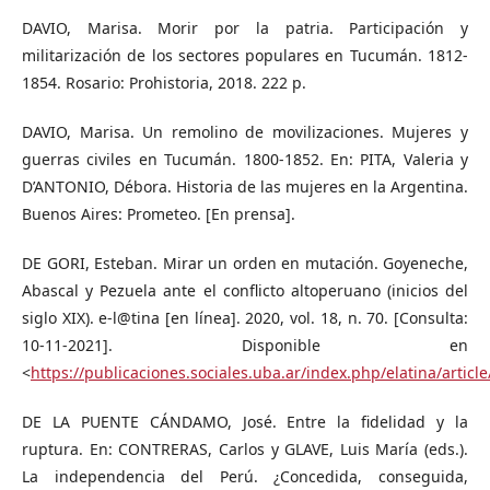
DAVIO, Marisa. Morir por la patria. Participación y
militarización de los sectores populares en Tucumán. 1812-
1854. Rosario: Prohistoria, 2018. 222 p.
DAVIO, Marisa. Un remolino de movilizaciones. Mujeres y
guerras civiles en Tucumán. 1800-1852. En: PITA, Valeria y
D’ANTONIO, Débora. Historia de las mujeres en la Argentina.
Buenos Aires: Prometeo. [En prensa].
DE GORI, Esteban. Mirar un orden en mutación. Goyeneche,
Abascal y Pezuela ante el conflicto altoperuano (inicios del
siglo XIX). e-l@tina [en línea]. 2020, vol. 18, n. 70. [Consulta:
10-11-2021]. Disponible en
<
https://publicaciones.sociales.uba.ar/index.php/elatina/articl
DE LA PUENTE CÁNDAMO, José. Entre la fidelidad y la
ruptura. En: CONTRERAS, Carlos y GLAVE, Luis María (eds.).
La independencia del Perú. ¿Concedida, conseguida,