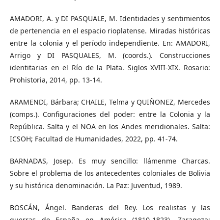
AMADORI, A. y DI PASQUALE, M. Identidades y sentimientos
de pertenencia en el espacio rioplatense. Miradas históricas
entre la colonia y el período independiente. En: AMADORI,
Arrigo y DI PASQUALES, M. (coords.). Construcciones
identitarias en el Río de la Plata. Siglos XVIII-XIX. Rosario:
Prohistoria, 2014, pp. 13-14.
ARAMENDI, Bárbara; CHAILE, Telma y QUIÑONEZ, Mercedes
(comps.). Configuraciones del poder: entre la Colonia y la
República. Salta y el NOA en los Andes meridionales. Salta:
ICSOH; Facultad de Humanidades, 2022, pp. 41-74.
BARNADAS, Josep. Es muy sencillo: llámenme Charcas.
Sobre el problema de los antecedentes coloniales de Bolivia
y su histórica denominación. La Paz: Juventud, 1989.
BOSCÁN, Ángel. Banderas del Rey. Los realistas y las
guerras de España en América (1810-1823). Zaragoza: