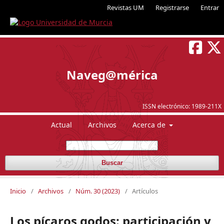
Revistas UM
Registrarse
Entrar
Naveg@mérica
ISSN electrónico:
1989-211X
Actual
Archivos
Acerca de
Buscar
Inicio
/
Archivos
/
Núm. 30 (2023)
/
Artículos
Los pícaros godos: participación y