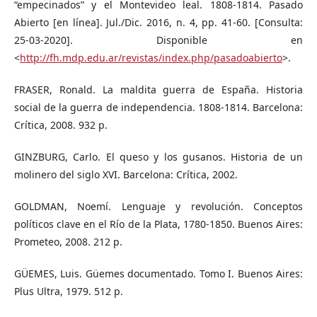
“empecinados” y el Montevideo leal. 1808-1814. Pasado
Abierto [en línea]. Jul./Dic. 2016, n. 4, pp. 41-60. [Consulta:
25-03-2020]. Disponible en
<
http://fh.mdp.edu.ar/revistas/index.php/pasadoabierto
>.
FRASER, Ronald. La maldita guerra de España. Historia
social de la guerra de independencia. 1808-1814. Barcelona:
Crítica, 2008. 932 p.
GINZBURG, Carlo. El queso y los gusanos. Historia de un
molinero del siglo XVI. Barcelona: Crítica, 2002.
GOLDMAN, Noemí. Lenguaje y revolución. Conceptos
políticos clave en el Río de la Plata, 1780-1850. Buenos Aires:
Prometeo, 2008. 212 p.
GÜEMES, Luis. Güemes documentado. Tomo I. Buenos Aires:
Plus Ultra, 1979. 512 p.