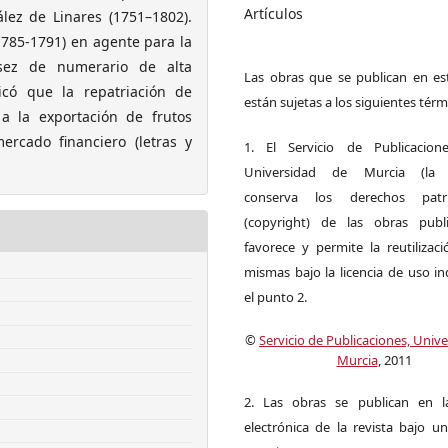
Artículos
lez de Linares (1751–1802).
1785-1791) en agente para la
sez de numerario de alta
Las obras que se publican en est
icó que la repatriación de
están sujetas a los siguientes térm
 a la exportación de frutos
mercado financiero (letras y
1. El Servicio de Publicacion
Universidad de Murcia (la ed
conserva los derechos patri
(copyright) de las obras publ
favorece y permite la reutilizac
mismas bajo la licencia de uso i
el punto 2.
©
Servicio de Publicaciones, Univ
Murcia
, 2011
2. Las obras se publican en l
electrónica de la revista bajo un