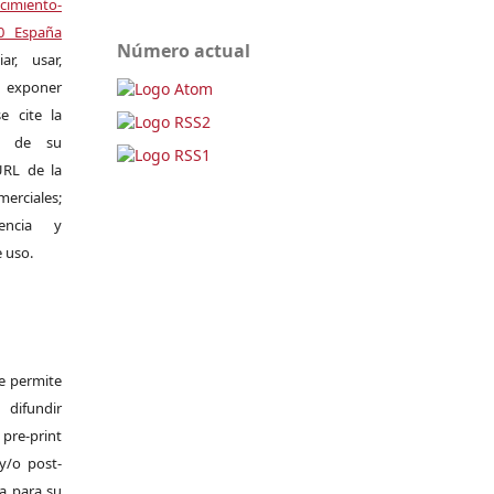
miento-
.0 España
Número actual
r, usar,
exponer
e cite la
al de su
 URL de la
merciales;
encia y
e uso.
Se permite
difundir
pre-print
y/o post-
da para su