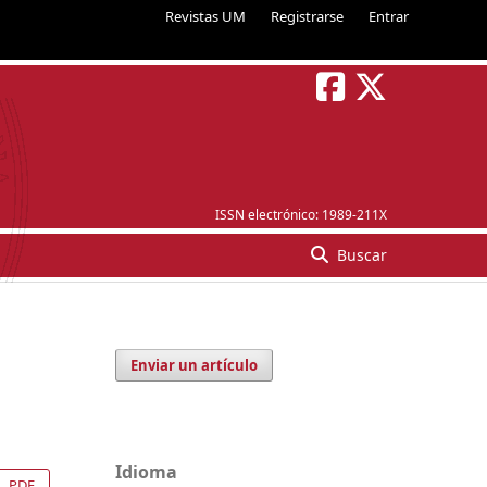
Revistas UM
Registrarse
Entrar
ISSN electrónico:
1989-211X
Buscar
Enviar un artículo
Idioma
PDF