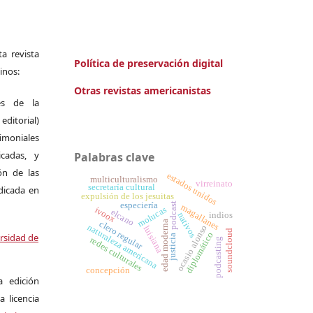
a revista
Política de preservación digital
inos:
Otras revistas americanistas
es de la
itorial)
moniales
icadas, y
Palabras clave
ión de las
estados unidos
multiculturalismo
virreinato
secretaría cultural
ndicada en
expulsión de los jesuitas
especiería
podcast
magallanes
molucas
ivoox
elcano
indios
nativos
edad moderna
clero regular
naturaleza americana
ocasio alonso
luisiana
soundcloud
diplomático
ersidad de
justicia
redes culturales
podcasting
concepción
a edición
a licencia