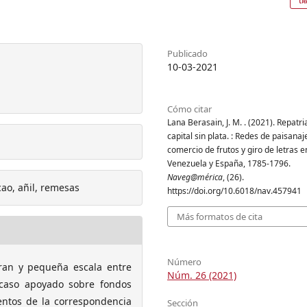
Publicado
10-03-2021
Cómo citar
Lana Berasain, J. M. . (2021). Repatr
capital sin plata. : Redes de paisanaj
comercio de frutos y giro de letras e
Venezuela y España, 1785-1796.
Naveg@mérica
, (26).
cao, añil, remesas
https://doi.org/10.6018/nav.457941
Más formatos de cita
Número
gran y pequeña escala entre
Núm. 26 (2021)
 caso apoyado sobre fondos
entos de la correspondencia
Sección