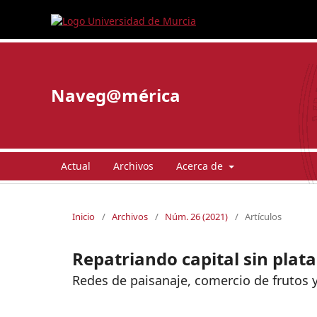
Naveg@mérica
Actual
Archivos
Acerca de
Inicio
/
Archivos
/
Núm. 26 (2021)
/
Artículos
Repatriando capital sin plata
Redes de paisanaje, comercio de frutos y