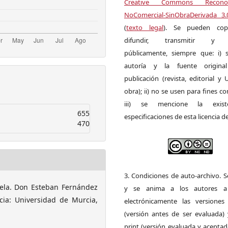
Creative Commons Reconoci
NoComercial-SinObraDerivada 3
(
texto legal
). Se pueden copia
difundir, transmitir y 
públicamente, siempre que: i) s
autoría y la fuente origin
publicación (revista, editorial y
obra); ii) no se usen para fines co
iii) se mencione la exist
655
especificaciones de esta licencia d
470
3. Condiciones de auto-archivo. 
ela. Don Esteban Fernández
y se anima a los autores a 
cia: Universidad de Murcia,
electrónicamente las versiones 
(versión antes de ser evaluada) 
print (versión evaluada y acepta