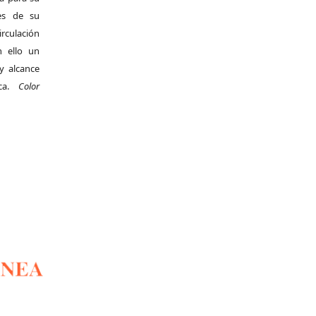
es de su
irculación
 ello un
y alcance
ica.
Color