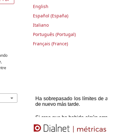
English
Español (España)
Italiano
Português (Portugal)
Français (France)
iando
e,
ntre