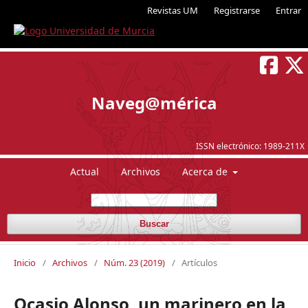
Revistas UM
Registrarse
Entrar
Naveg@mérica
ISSN electrónico:
1989-211X
Actual
Archivos
Acerca de
Buscar
Inicio
/
Archivos
/
Núm. 23 (2019)
/
Artículos
Ocasio Alonso, un marinero en la