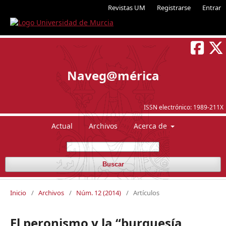
Revistas UM
Registrarse
Entrar
Naveg@mérica
ISSN electrónico:
1989-211X
Actual
Archivos
Acerca de
Buscar
Inicio
/
Archivos
/
Núm. 12 (2014)
/
Artículos
El peronismo y la “burguesía