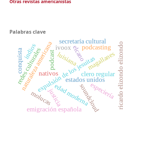
Otras revistas americanistas
Palabras clave
secretaría cultural
naturaleza americana
ricardo elizondo elizondo
indios
podcasting
elcano
ivoox
redes culturales
conquista
podcast
magallanes
luisiana
expulsión de los jesuitas
nativos
clero regular
estados unidos
especiería
edad moderna
soundcloud
justicia
molucas
emigración española