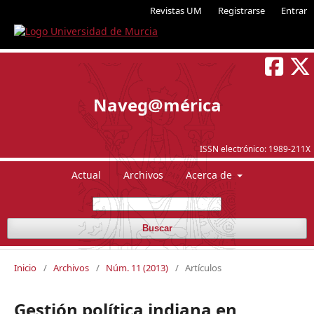
Revistas UM
Registrarse
Entrar
Naveg@mérica
ISSN electrónico:
1989-211X
Actual
Archivos
Acerca de
Buscar
Inicio
/
Archivos
/
Núm. 11 (2013)
/
Artículos
Gestión política indiana en