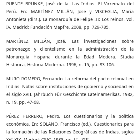
PUENTE BRUNKE, José de la. Las Indias. El Virreinato del
Perú. En: MARTÍNEZ MILLÁN, José y VISCEGLIA, María
Antonieta (dirs.). La monarquía de Felipe III: Los reinos. Vol.
IV. Madrid: Fundación Mapfre, 2008, pp. 729-785.
MARTÍNEZ MILLÁN, José. Las investigaciones sobre
patronazgo y clientelismo en la administración de la
Monarquía Hispana durante la Edad Modera. Studia
Historica, Historia Moderna. 1996, n. 15, pp. 83-106.
MURO ROMERO, Fernando. La reforma del pacto colonial en
Indias. Notas sobre instituciones de gobierno y sociedad en
el siglo XVII. Jahrbuch Für Geschichte Lateinamerikas. 1982,
n. 19, pp. 47-68.
PÉREZ HERRERO, Pedro. Los cuestionarios y la política
económica. En: SOLANO, Francisco (ed.). Cuestionarios para
la formación de las Relaciones Geográficas de Indias, siglos
XVI-XIX. Madrid: CSIC, 1988, pp. LI-LXIII.