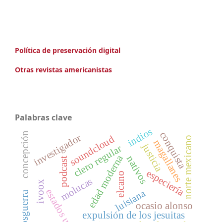
Política de preservación digital
Otras revistas americanistas
Palabras clave
indios
conquista
concepción
investigador
soundcloud
norte mexicano
magallanes
justicia
clero regular
edad moderna
nativos
podcast
especiería
elcano
molucas
ivoox
estados unidos
luisiana
posguerra
ocasio alonso
expulsión de los jesuitas