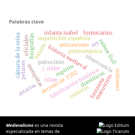
Palabras clave
infanta isabel
formicarius
cámara de la reina
biografías
oficiales
inquisición española
ramon llull
rey
aniconismo
misión
historia medieval
prerrománico
observancia
patrocinio
pelaires
mezquitas
espíritu
j. nider
falsificación histórica
concejos
decreto de 1502
dominicos
manuscrito
islam
fantasma
asturias
crónicas
Medievalismo
es una revista
especializada en temas de