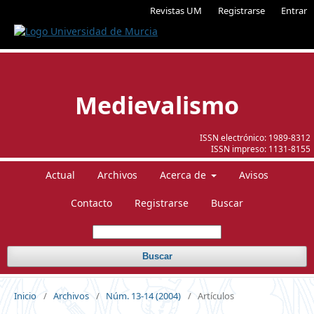
Revistas UM
Registrarse
Entrar
Medievalismo
ISSN electrónico:
1989-8312
ISSN impreso:
1131-8155
Actual
Archivos
Acerca de
Avisos
Contacto
Registrarse
Buscar
Buscar
Inicio
/
Archivos
/
Núm. 13-14 (2004)
/
Artículos