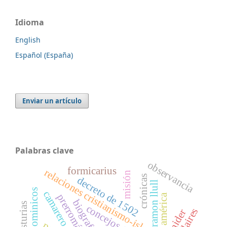
Idioma
English
Español (España)
Enviar un artículo
Palabras clave
observancia
formicarius
relaciones cristianismo-islam medieval
misión
crónicas
decreto de 1502
ramon llull
dominicos
camarero
prerrománico
américa
biografías
asturias
concejos
pelaires
j. nider