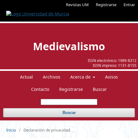
Revistas UM
Registrarse
Entrar
Medievalismo
ISSN electrónico:
1989-8312
ISSN impreso:
1131-8155
Actual
Archivos
Acerca de
Avisos
Contacto
Registrarse
Buscar
Buscar
Inicio
/
Declaración de privacidad