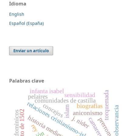
Idioma
English
Español (España)
Enviar un artículo
Palabras clave
infanta isabel
torquemada
sensibilidad
pelaires
comunidades de castilla
relaciones cristianismo-islam medieval
concejos
biografías
islam
observancia
decreto de 1502
aniconismo
dominicos
historia medieval
j. nider
camarero
prerrománico
rey