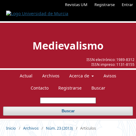
Revistas UM
Registrarse
Entrar
Medievalismo
ISSN electrónico:
1989-8312
ISSN impreso:
1131-8155
Actual
Archivos
Acerca de
Avisos
Contacto
Registrarse
Buscar
Buscar
Inicio
/
Archivos
/
Núm. 23 (2013)
/
Artículos