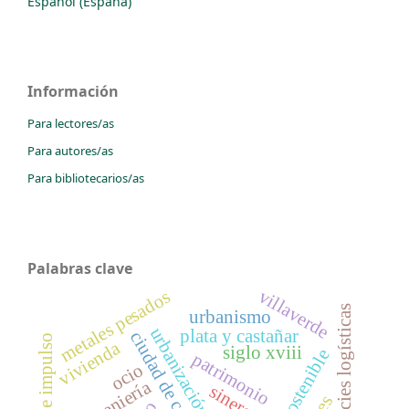
Español (España)
Información
Para lectores/as
Para autores/as
Para bibliotecarios/as
Palabras clave
villaverde
metales pesados
superficies logísticas
urbanismo
urbanización periférica
plata y castañar
ciudad de cartagena
vivienda
siglo xviii
patrimonio
ocio
ingeniería
sinergias