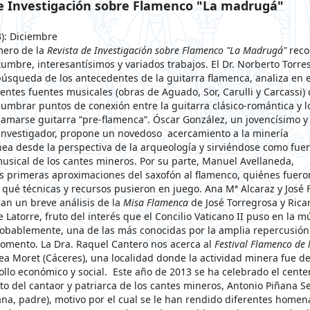
e Investigación sobre Flamenco "La madrugá"
): Diciembre
mero de la
Revista de Investigación sobre Flamenco "La Madrugá"
reco
umbre, interesantísimos y variados trabajos. El Dr. Norberto Torres
búsqueda de los antecedentes de la guitarra flamenca, analiza en 
rentes fuentes musicales (obras de Aguado, Sor, Carulli y Carcassi)
lumbrar puntos de conexión entre la guitarra clásico-romántica y l
lamarse guitarra “pre-flamenca”. Óscar González, un jovencísimo y
nvestigador, propone un novedoso acercamiento a la minería
a desde la perspectiva de la arqueología y sirviéndose como fuen
usical de los cantes mineros. Por su parte, Manuel Avellaneda,
 primeras aproximaciones del saxofón al flamenco, quiénes fuero
 qué técnicas y recursos pusieron en juego. Ana Mª Alcaraz y José F
zan un breve análisis de la
Misa Flamenca
de José Torregrosa y Rica
Latorre, fruto del interés que el Concilio Vaticano II puso en la m
robablemente, una de las más conocidas por la amplia repercusió
omento. La Dra. Raquel Cantero nos acerca al
Festival Flamenco de 
ea Moret (Cáceres), una localidad donde la actividad minera fue de
ollo económico y social. Este año de 2013 se ha celebrado el cente
to del cantaor y patriarca de los cantes mineros, Antonio Piñana 
ana, padre), motivo por el cual se le han rendido diferentes homen