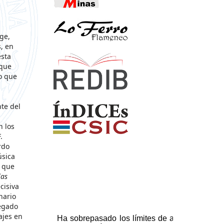
ge,
, en
esta
 que
o que
te del
n los
.
rdo
úsica
n que
las
cisiva
nario
Segado
ajes en