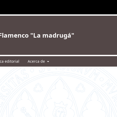
e Flamenco "La madrugá"
ica editorial
Acerca de