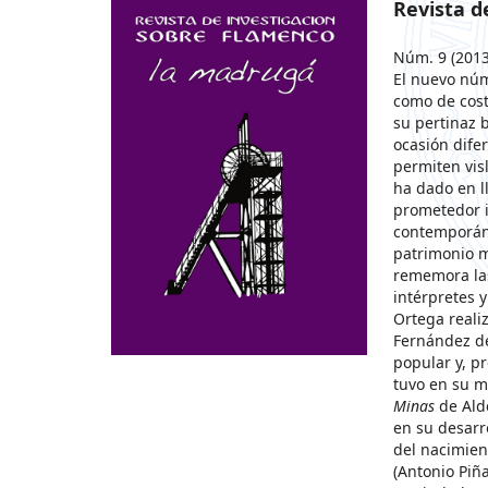
Revista d
Núm. 9 (2013
El nuevo nú
como de cost
su pertinaz 
ocasión dife
permiten vis
ha dado en l
prometedor i
contemporáne
patrimonio m
rememora las
intérpretes y
Ortega reali
Fernández de 
popular y, p
tuvo en su m
Minas
de Ald
en su desarr
del nacimien
(Antonio Piñ