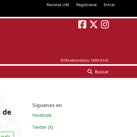
Revistas UM
Registrarse
Entrar
ISSN electrónico:
1695-6141
Buscar
Siguenos en
s de
Facebook
Twitter (X)
ugal))