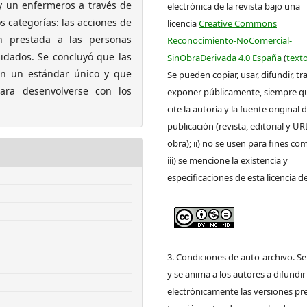
 y un enfermeros a través de
electrónica de la revista bajo una
 categorías: las acciones de
licencia
Creative Commons
ón prestada a las personas
Reconocimiento-NoComercial-
idados. Se concluyó que las
SinObraDerivada 4.0 España
(
texto
en un estándar único y que
Se pueden copiar, usar, difundir, tr
para desenvolverse con los
exponer públicamente, siempre que
cite la autoría y la fuente original 
publicación (revista, editorial y UR
obra); ii) no se usen para fines com
iii) se mencione la existencia y
especificaciones de esta licencia d
3. Condiciones de auto-archivo. S
y se anima a los autores a difundir
electrónicamente las versiones pre