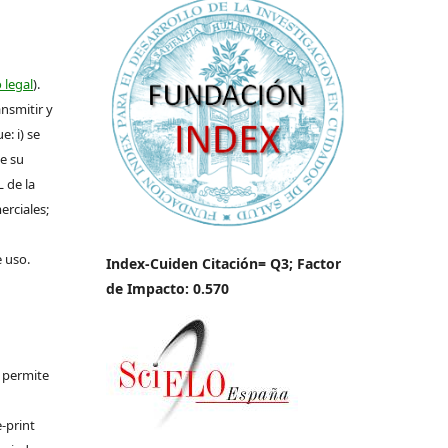
 legal
).
ansmitir y
: i) se
de su
L de la
erciales;
e uso.
Index-Cuiden Citación= Q3; Factor
de Impacto: 0.570
e permite
-print