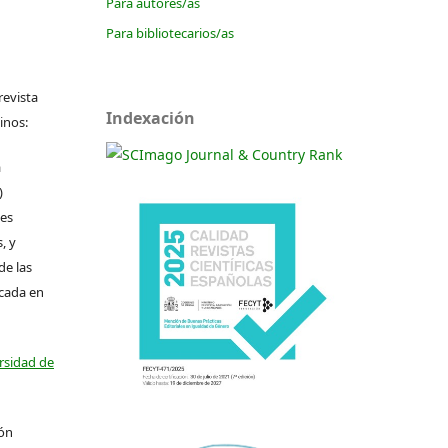
Para autores/as
Para bibliotecarios/as
revista
Indexación
inos:
a
)
les
, y
de las
icada en
ersidad de
ión