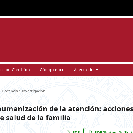
ción Científica
Código ético
Acerca de
Docencia e Investigación
 humanización de la atención: accione
 salud de la familia
PDF
PDF (Português (Port