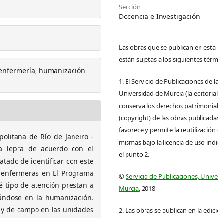
Sección
Docencia e Investigación
Las obras que se publican en esta 
están sujetas a los siguientes térm
 enfermería, humanización
1. El Servicio de Publicaciones de l
Universidad de Murcia (la editorial
conserva los derechos patrimonia
(copyright) de las obras publicadas
favorece y permite la reutilización 
olitana de Río de Janeiro -
mismas bajo la licencia de uso ind
a lepra de acuerdo con el
el punto 2.
atado de identificar con este
as enfermeras en El Programa
©
Servicio de Publicaciones, Univ
ué tipo de atención prestan a
Murcia
, 2018
rándose en la humanización.
va y de campo en las unidades
2. Las obras se publican en la edic