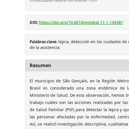
Universidade Federal Fluminense – UFF
https://doi.org/10.6018/eglobal.11.1.134381
DOI:
lepra, detección en los cuidados de
Palabras clave:
de la asistencia
Resumen
El municipio de São Gonçalo, en la Región Metrop
Brasil es considerado una zona endémica de l
Ministerio de Salud. De esta observación, hemos tr
trabajo cuáles son las acciones realizadas por l
de Salud Familiar (PSF) para detectar la lepra y q
las personas afectadas por la enfermedad, cent
Así, se realizó investigación descriptiva, cualitati