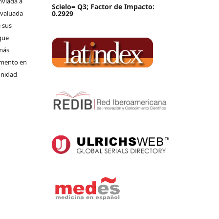
nviada a
Scielo= Q3; Factor de Impacto:
 evaluada
0.2929
 sus
que
 más
umento en
unidad