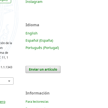
Instagram
Idioma
English
Español (España)
ción de la
Português (Portugal)
ón:
ama de
l
. 11, 1
11.1.1343
Enviar un artículo
Información
Para lectores/as
nero