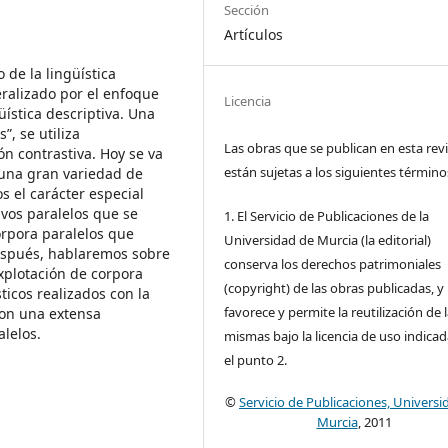
Sección
Artículos
 de la lingüística
eralizado por el enfoque
Licencia
üística descriptiva. Una
”, se utiliza
Las obras que se publican en esta rev
n contrastiva. Hoy se va
están sujetas a los siguientes término
 una gran variedad de
s el carácter especial
ivos paralelos que se
1. El Servicio de Publicaciones de la
rpora paralelos que
Universidad de Murcia (la editorial)
 Después, hablaremos sobre
conserva los derechos patrimoniales
explotación de corpora
(copyright) de las obras publicadas, y
ticos realizados con la
favorece y permite la reutilización de 
con una extensa
alelos.
mismas bajo la licencia de uso indica
el punto 2.
©
Servicio de Publicaciones, Universi
Murcia
, 2011