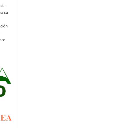
st-
ra su
ación
n
nce