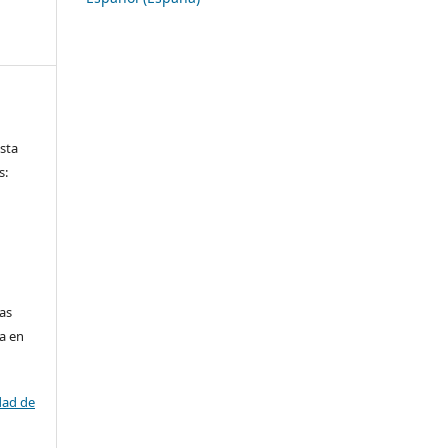
ista
s:
las
da en
dad de