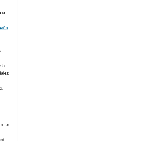
cia
paña
a
 la
iales;
o.
rmite
int