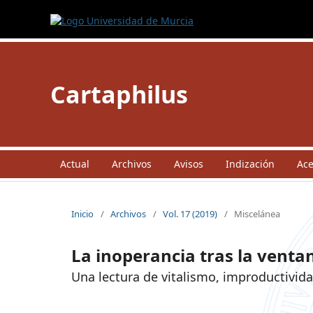
Cartaphilus
Actual
Archivos
Avisos
Indización
Ac
Inicio
/
Archivos
/
Vol. 17 (2019)
/
Miscelánea
La inoperancia tras la ventan
Una lectura de vitalismo, improductivida