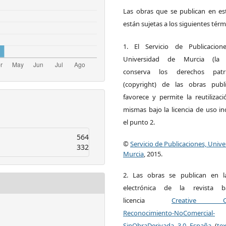
Las obras que se publican en est
están sujetas a los siguientes térm
1. El Servicio de Publicacion
Universidad de Murcia (la ed
conserva los derechos patri
(copyright) de las obras publ
favorece y permite la reutilizac
mismas bajo la licencia de uso i
el punto 2.
564
©
Servicio de Publicaciones, Univ
332
Murcia
, 2015.
2. Las obras se publican en l
electrónica de la revista 
licencia
Creative C
Reconocimiento-NoComercial-
SinObraDerivada 3.0 España
(
te