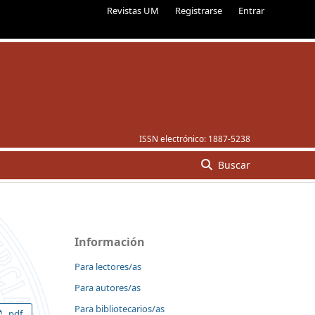
Revistas UM
Registrarse
Entrar
ISSN electrónico:
1887-5238
Buscar
Información
Para lectores/as
Para autores/as
Para bibliotecarios/as
pdf