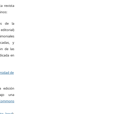
a revista
inos:
es de la
itorial)
moniales
icadas, y
ión de las
ndicada en
ersidad de
a edición
bajo una
ommons
xto legal
).