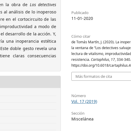
 en la obra de
Los detectives
s al análisis de lo inoperoso
Publicado
11-01-2020
e en el cortocircuito de las
a improductividad a modo de
l desarrollo de la acción. Y,
Cómo citar
ría una inoperancia estética
de Tomás Martín, J. (2020). La inoper
la ventana de “Los detectives salvaje
 Este doble gesto revela una
lectura de vitalismo, improductividad
tiene claras consecuencias
resistencia.
Cartaphilus
,
17
, 334‐340.
https://doi.org/10.6018/cartaphilus.
Más formatos de cita
Número
Vol. 17 (2019)
Sección
Miscelánea