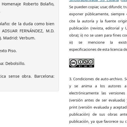
s Homenaje Roberto Bolaño,
Se pueden copiar, usar, difundir, tr
.
exponer públicamente, siempre q
cite la autoría y la fuente orig
Bolaño: de la duda como bien
publicación (revista, editorial y
 – ADSUAR FERNÁNDEZ, M.D.
obra); ii) no se usen para fines co
6). Madrid: Verbum.
iii) se mencione la exist
especificaciones de esta licencia d
xto Piso.
a: Debolsillo.
tica sense obra. Barcelona:
3. Condiciones de auto-archivo. 
y se anima a los autores a 
electrónicamente las versiones 
(versión antes de ser evaluada) 
print (versión evaluada y acepta
publicación) de sus obras ant
publicación, ya que favorece su c