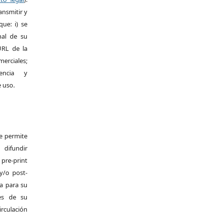
ansmitir y
ue: i) se
inal de su
 URL de la
merciales;
encia y
e uso.
Se permite
difundir
pre-print
y/o post-
da para su
es de su
irculación