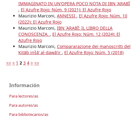
IMMAGINATO IN UN’OPERA POCO NOTA DI IBN ʻARABĪ
,
El Azufre Rojo: Núm. 9 (2021): El Azufre Rojo
Maurizio Marconi,
ANNESSI
,
El Azufre Rojo: Núm. 10
(2022): El Azufre Rojo
Maurizio Marconi,
IBN ʿARABĪ: IL LIBRO DELLA
CONOSCENZA.
,
El Azufre Rojo: Núm. 12 (2024): El
Azufre Rojo
Maurizio Marconi,
Compararazione dei manoscritti del
Kitāb inšā’ al-dawā’ir
,
El Azufre Rojo: Núm. 5 (2018)
<<
<
1
2
3
4
>
>>
Información
Para lectores/as
Para autores/as
Para bibliotecarios/as