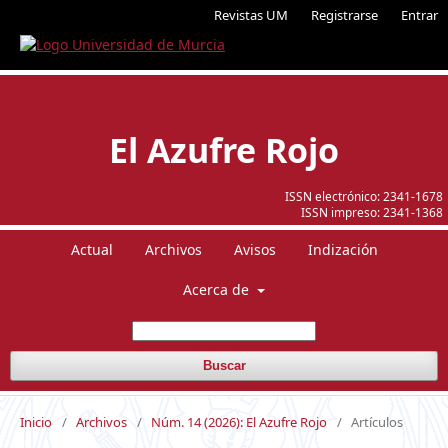
Revistas UM
Registrarse
Entrar
El Azufre Rojo
ISSN electrónico:
2341-1678
ISSN impreso:
2341-1368
Actual
Archivos
Avisos
Indización
Acerca de
Buscar
Inicio
/
Archivos
/
Núm. 14 (2026): El Azufre Rojo
/
Artículos