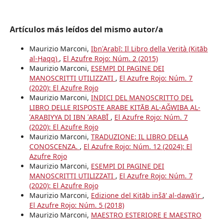
Artículos más leídos del mismo autor/a
Maurizio Marconi,
IbnʿArabī: Il Libro della Verità (Kitāb
al-Ḥaqq)
,
El Azufre Rojo: Núm. 2 (2015)
Maurizio Marconi,
ESEMPI DI PAGINE DEI
MANOSCRITTI UTILIZZATI
,
El Azufre Rojo: Núm. 7
(2020): El Azufre Rojo
Maurizio Marconi,
INDICI DEL MANOSCRITTO DEL
LIBRO DELLE RISPOSTE ARABE KITĀB AL-AǦWIBA AL-
ʿARABIYYA DI IBN ʿARABĪ
,
El Azufre Rojo: Núm. 7
(2020): El Azufre Rojo
Maurizio Marconi,
TRADUZIONE: IL LIBRO DELLA
CONOSCENZA.
,
El Azufre Rojo: Núm. 12 (2024): El
Azufre Rojo
Maurizio Marconi,
ESEMPI DI PAGINE DEI
MANOSCRITTI UTILIZZATI
,
El Azufre Rojo: Núm. 7
(2020): El Azufre Rojo
Maurizio Marconi,
Edizione del Kitāb inšā’ al-dawā’ir
,
El Azufre Rojo: Núm. 5 (2018)
Maurizio Marconi,
MAESTRO ESTERIORE E MAESTRO