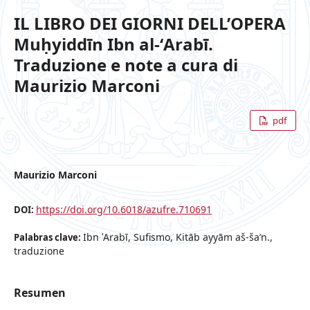
IL LIBRO DEI GIORNI DELL’OPERA
Muḥyiddīn Ibn al-ʻArabī.
Traduzione e note a cura di
Maurizio Marconi
pdf
Maurizio Marconi
https://doi.org/10.6018/azufre.710691
DOI:
Ibn ʿArabī, Sufismo, Kitāb ayyām aš-ša’n.,
Palabras clave:
traduzione
Resumen