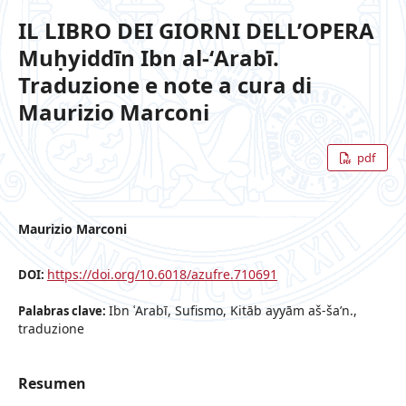
IL LIBRO DEI GIORNI DELL’OPERA
Muḥyiddīn Ibn al-ʻArabī.
Traduzione e note a cura di
Maurizio Marconi
pdf
Maurizio Marconi
https://doi.org/10.6018/azufre.710691
DOI:
Ibn ʿArabī, Sufismo, Kitāb ayyām aš-ša’n.,
Palabras clave:
traduzione
Resumen