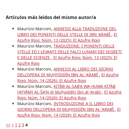
Artículos más leídos del mismo autor/a
Maurizio Marconi,
ANNESSI ALLA TRADUZIONE DEL
LIBRO DEI PONENTI DELLE STELLE DI IBN ʿARABĪ
,
El
Azufre Rojo: Núm. 13 (2025): El Azufre Rojo
Maurizio Marconi,
TRADUZIONE: I PONENTI DELLE
STELLE ED I LEVANTI DELLE FALCI LUNARI DEI SEGRETI
E DELLE SCIENZE
,
El Azufre Rojo: Núm. 13 (2025): El
Azufre Rojo
Maurizio Marconi,
ANNESSI AL LIBRO DEI GIORNI
DELL’OPERA DI MUḤYIDDĪN IBN AL-ʿARABĪ
,
El Azufre
Rojo: Núm. 14 (2026): El Azufre Rojo
Maurizio Marconi,
KITĀB AL-SABʻA WA-HUWA KITĀB
[AYYĀM] AL-ŠAʼN di Muḥyiddīn Ibn al-ʻArabī
,
El Azufre
Rojo: Núm. 14 (2026): El Azufre Rojo
Maurizio Marconi,
INTRODUZIONE A IL LIBRO DEI
GIORNI DELL’OPERA DI MUḤYIDDĪN IBN AL-ʿARABĪ
,
El
Azufre Rojo: Núm. 14 (2026): El Azufre Rojo
<<
<
1
2
3
4