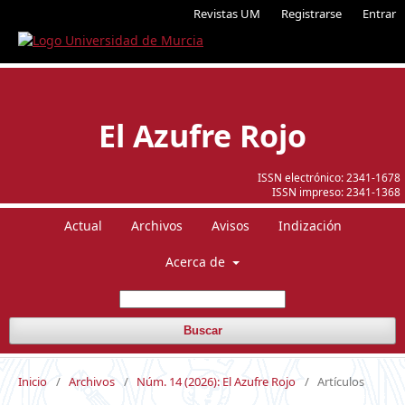
Revistas UM
Registrarse
Entrar
El Azufre Rojo
ISSN electrónico:
2341-1678
ISSN impreso:
2341-1368
Actual
Archivos
Avisos
Indización
Acerca de
Buscar
Inicio
/
Archivos
/
Núm. 14 (2026): El Azufre Rojo
/
Artículos