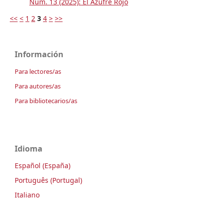
Núm. 13 (2025): El Azufre Rojo
<<
<
1
2
3
4
>
>>
Información
Para lectores/as
Para autores/as
Para bibliotecarios/as
Idioma
Español (España)
Português (Portugal)
Italiano