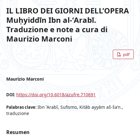
IL LIBRO DEI GIORNI DELL’OPERA
Muḥyiddīn Ibn al-ʻArabī.
Traduzione e note a cura di
Maurizio Marconi
pdf
Maurizio Marconi
https://doi.org/10.6018/azufre.710691
DOI:
Ibn ʿArabī, Sufismo, Kitāb ayyām aš-ša’n.,
Palabras clave:
traduzione
Resumen