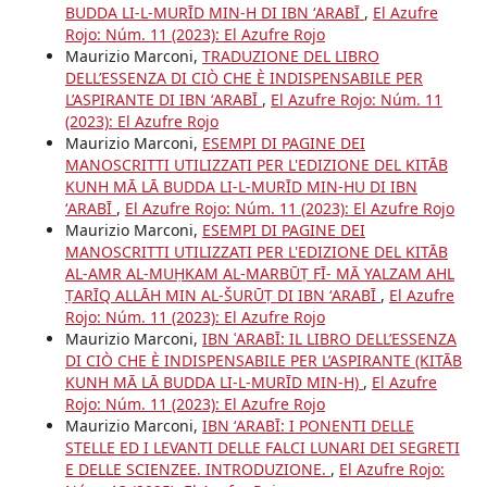
BUDDA LI-L-MURĪD MIN-H DI IBN ʻARABĪ
,
El Azufre
Rojo: Núm. 11 (2023): El Azufre Rojo
Maurizio Marconi,
TRADUZIONE DEL LIBRO
DELL’ESSENZA DI CIÒ CHE È INDISPENSABILE PER
L’ASPIRANTE DI IBN ʻARABĪ
,
El Azufre Rojo: Núm. 11
(2023): El Azufre Rojo
Maurizio Marconi,
ESEMPI DI PAGINE DEI
MANOSCRITTI UTILIZZATI PER L'EDIZIONE DEL KITĀB
KUNH MĀ LĀ BUDDA LI-L-MURĪD MIN-HU DI IBN
ʻARABĪ
,
El Azufre Rojo: Núm. 11 (2023): El Azufre Rojo
Maurizio Marconi,
ESEMPI DI PAGINE DEI
MANOSCRITTI UTILIZZATI PER L'EDIZIONE DEL KITĀB
AL-AMR AL-MUḤKAM AL-MARBŪṬ FĪ- MĀ YALZAM AHL
ṬARĪQ ALLĀH MIN AL-ŠURŪṬ DI IBN ʻARABĪ
,
El Azufre
Rojo: Núm. 11 (2023): El Azufre Rojo
Maurizio Marconi,
IBN ʿARABĪ: IL LIBRO DELL’ESSENZA
DI CIÒ CHE È INDISPENSABILE PER L’ASPIRANTE (KITĀB
KUNH MĀ LĀ BUDDA LI-L-MURĪD MIN-H)
,
El Azufre
Rojo: Núm. 11 (2023): El Azufre Rojo
Maurizio Marconi,
IBN ʻARABĪ: I PONENTI DELLE
STELLE ED I LEVANTI DELLE FALCI LUNARI DEI SEGRETI
E DELLE SCIENZEE. INTRODUZIONE.
,
El Azufre Rojo: