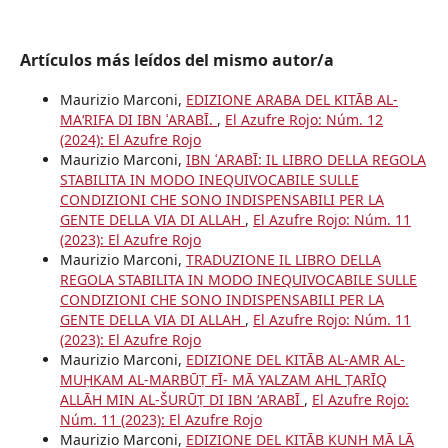
Artículos más leídos del mismo autor/a
Maurizio Marconi,
EDIZIONE ARABA DEL KITĀB AL-
MAʻRIFA DI IBN ʿARABĪ.
,
El Azufre Rojo: Núm. 12
(2024): El Azufre Rojo
Maurizio Marconi,
IBN ʿARABĪ: IL LIBRO DELLA REGOLA
STABILITA IN MODO INEQUIVOCABILE SULLE
CONDIZIONI CHE SONO INDISPENSABILI PER LA
GENTE DELLA VIA DI ALLAH
,
El Azufre Rojo: Núm. 11
(2023): El Azufre Rojo
Maurizio Marconi,
TRADUZIONE IL LIBRO DELLA
REGOLA STABILITA IN MODO INEQUIVOCABILE SULLE
CONDIZIONI CHE SONO INDISPENSABILI PER LA
GENTE DELLA VIA DI ALLAH
,
El Azufre Rojo: Núm. 11
(2023): El Azufre Rojo
Maurizio Marconi,
EDIZIONE DEL KITĀB AL-AMR AL-
MUḤKAM AL-MARBŪṬ FĪ- MĀ YALZAM AHL ṬARĪQ
ALLĀH MIN AL-ŠURŪṬ DI IBN ʻARABĪ
,
El Azufre Rojo:
Núm. 11 (2023): El Azufre Rojo
Maurizio Marconi,
EDIZIONE DEL KITĀB KUNH MĀ LĀ