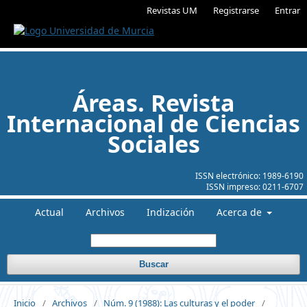
Revistas UM
Registrarse
Entrar
Áreas. Revista
Internacional de Ciencias
Sociales
ISSN electrónico:
1989-6190
ISSN impreso:
0211-6707
Actual
Archivos
Indización
Acerca de
Buscar
Inicio
/
Archivos
/
Núm. 9 (1988): Las culturas y el poder
/