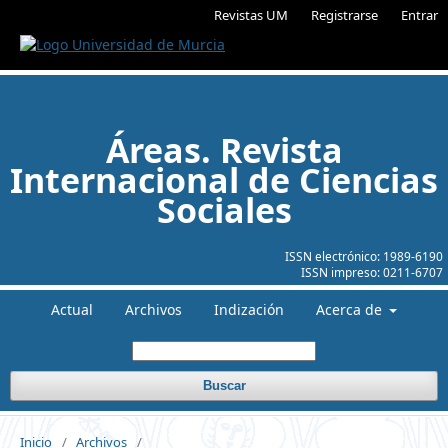
Revistas UM
Registrarse
Entrar
Áreas. Revista
Internacional de Ciencias
Sociales
ISSN electrónico:
1989-6190
ISSN impreso:
0211-6707
Actual
Archivos
Indización
Acerca de
Buscar
Inicio
/
Archivos
/