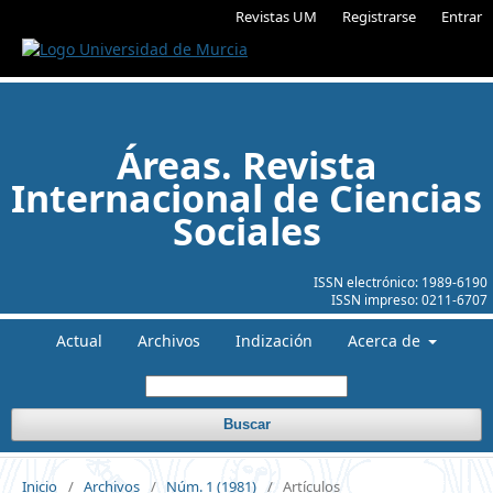
Revistas UM
Registrarse
Entrar
Áreas. Revista
Internacional de Ciencias
Sociales
ISSN electrónico:
1989-6190
ISSN impreso:
0211-6707
Actual
Archivos
Indización
Acerca de
Buscar
Inicio
/
Archivos
/
Núm. 1 (1981)
/
Artículos