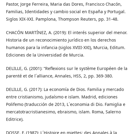
Pastor, Jorge Ferreira, Maria das Dores, Francisco Chacón,
Familias, Identidades y cambio social en España y Portugal.
Siglos XIX-XXI. Pamplona, Thompson Reuters, pp. 31-48.
CHACÓN MARTÍNEZ, A. (2019): El interés superior del menor.
Historia de un reconocimiento jurídico en los derechos
humanos para la infancia (siglos XVIII-XXI), Murcia, Editum.
Ediciones de la Universidad de Murcia.
DELILLE, G. (2001): “Reflexions sur le système Européen de la
parenté et de l´alliance, Annales, HSS, 2, pp. 369-380.
DELILLE, G. (2017): La economía de Dios. Familia y mercado
entre cristianismo, judaísmo e islam. Madrid, ediciones
Polifemo (traducción de 2013, L´economia di Dio. Famiglia e
mercatotracristianesimo, ebraismo, islam. Roma, Salerno
Editrice).
DOSSE, F. (1987): L´Histoire en miettes: des Annales à la