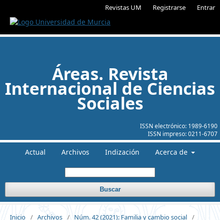
Revistas UM
Registrarse
Entrar
Áreas. Revista
Internacional de Ciencias
Sociales
ISSN electrónico:
1989-6190
ISSN impreso:
0211-6707
Actual
Archivos
Indización
Acerca de
Buscar
Inicio
/
Archivos
/
Núm. 42 (2021): Familia y cambio social
/