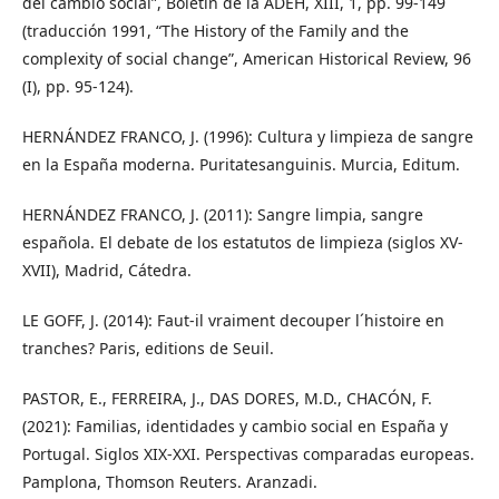
del cambio social”, Boletín de la ADEH, XIII, 1, pp. 99-149
(traducción 1991, “The History of the Family and the
complexity of social change”, American Historical Review, 96
(I), pp. 95-124).
HERNÁNDEZ FRANCO, J. (1996): Cultura y limpieza de sangre
en la España moderna. Puritatesanguinis. Murcia, Editum.
HERNÁNDEZ FRANCO, J. (2011): Sangre limpia, sangre
española. El debate de los estatutos de limpieza (siglos XV-
XVII), Madrid, Cátedra.
LE GOFF, J. (2014): Faut-il vraiment decouper l´histoire en
tranches? Paris, editions de Seuil.
PASTOR, E., FERREIRA, J., DAS DORES, M.D., CHACÓN, F.
(2021): Familias, identidades y cambio social en España y
Portugal. Siglos XIX-XXI. Perspectivas comparadas europeas.
Pamplona, Thomson Reuters. Aranzadi.