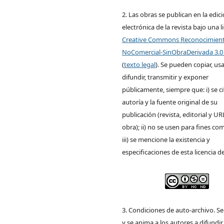
2. Las obras se publican en la edic
electrónica de la revista bajo una l
Creative Commons Reconocimien
NoComercial-SinObraDerivada 3.0
(
texto legal
). Se pueden copiar, usa
difundir, transmitir y exponer
públicamente, siempre que: i) se ci
autoría y la fuente original de su
publicación (revista, editorial y UR
obra); ii) no se usen para fines com
iii) se mencione la existencia y
especificaciones de esta licencia d
3. Condiciones de auto-archivo. S
y se anima a los autores a difundir