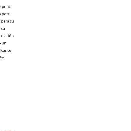
-print
o post-
 para su
 su
rculación
o un
alcance
lor