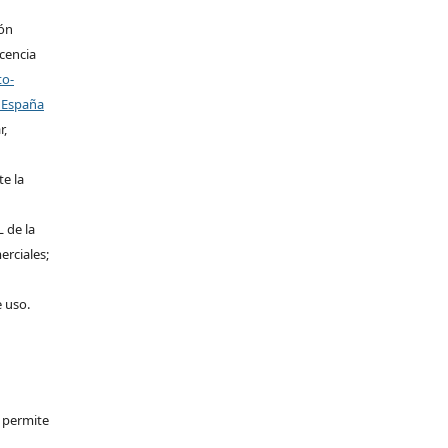
ión
icencia
to-
 España
r,
te la
L de la
erciales;
e uso.
e permite