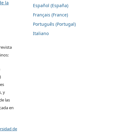
de la
Español (España)
Français (France)
Português (Portugal)
Italiano
revista
inos:
a
)
les
, y
de las
icada en
ersidad de