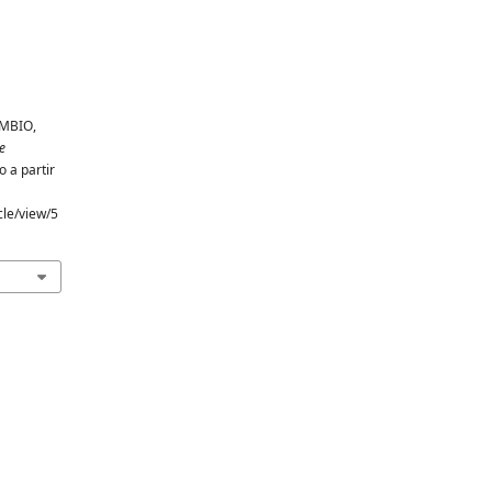
AMBIO,
e
 a partir
cle/view/5