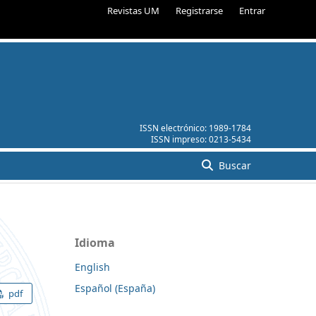
Revistas UM
Registrarse
Entrar
ISSN electrónico:
1989-1784
ISSN impreso:
0213-5434
Buscar
Idioma
English
Español (España)
pdf