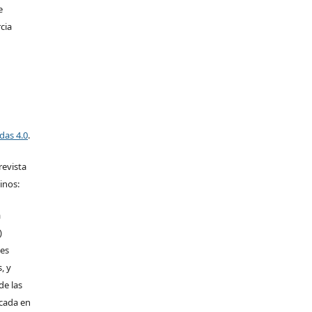
e
cia
das 4.0
.
revista
inos:
a
)
les
, y
de las
icada en