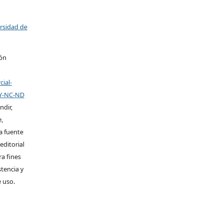
ersidad de
ión
ial-
BY-NC-ND
ndir,
,
la fuente
editorial
ra fines
stencia y
e uso.