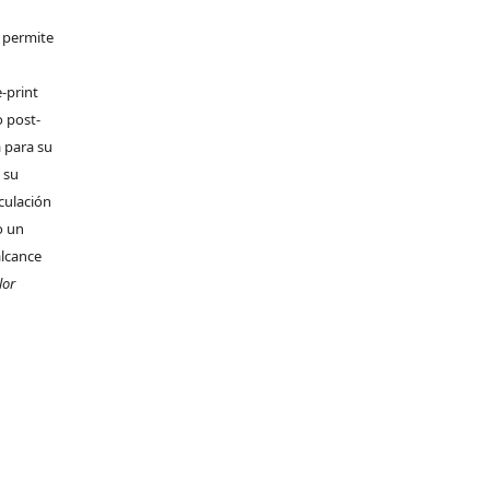
e permite
-print
o post-
 para su
 su
rculación
o un
alcance
lor