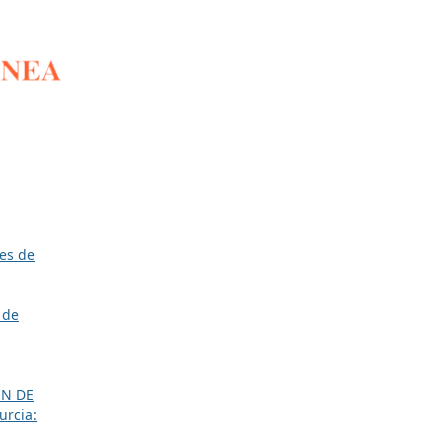
es de
 de
ÓN DE
urcia: