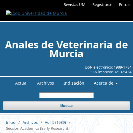
Revistas UM
Registrarse
Entrar
Anales de Veterinaria de
Murcia
ISSN electrónico:
1989-1784
ISSN impreso:
0213-5434
Actual
Archivos
Indización
Acerca de
Buscar
Inicio
/
Archivos
/
Vol. 5 (1989)
/
Sección Académica (Early Research)