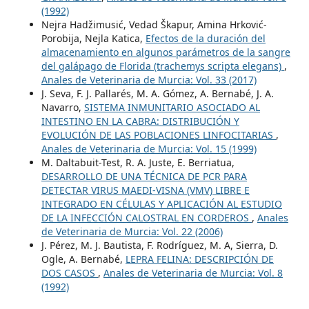
(1992)
Nejra Hadžimusić, Vedad Škapur, Amina Hrković-
Porobija, Nejla Katica,
Efectos de la duración del
almacenamiento en algunos parámetros de la sangre
del galápago de Florida (trachemys scripta elegans)
,
Anales de Veterinaria de Murcia: Vol. 33 (2017)
J. Seva, F. J. Pallarés, M. A. Gómez, A. Bernabé, J. A.
Navarro,
SISTEMA INMUNITARIO ASOCIADO AL
INTESTINO EN LA CABRA: DISTRIBUCIÓN Y
EVOLUCIÓN DE LAS POBLACIONES LINFOCITARIAS
,
Anales de Veterinaria de Murcia: Vol. 15 (1999)
M. Daltabuit-Test, R. A. Juste, E. Berriatua,
DESARROLLO DE UNA TÉCNICA DE PCR PARA
DETECTAR VIRUS MAEDI-VISNA (VMV) LIBRE E
INTEGRADO EN CÉLULAS Y APLICACIÓN AL ESTUDIO
DE LA INFECCIÓN CALOSTRAL EN CORDEROS
,
Anales
de Veterinaria de Murcia: Vol. 22 (2006)
J. Pérez, M. J. Bautista, F. Rodríguez, M. A, Sierra, D.
Ogle, A. Bernabé,
LEPRA FELINA: DESCRIPCIÓN DE
DOS CASOS
,
Anales de Veterinaria de Murcia: Vol. 8
(1992)