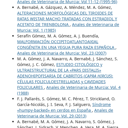
Anales de Veterinaria de Murcia: Vol 11-12 (1995-96)
A. Bernabé, A. Gázquez, A. Méndez, M. A. Gómez,
ALTERACIONES MORFOLÓGICAS DEL TIROIDES DE
RATAS WISTAR MACHO TRATADAS CON ESTRADIOL Y
ACETATO DE TRENBOLONA
,
Anales de Veterinaria de
Murcia: Vol. 1 (1985)
Serafín Gómez, M. A. Gómez, A. J. Buendía,
MALFORMACIÓN OCCIPITOATLANTOAXIAL
CONGÉNITA EN UNA YEGUA PURA RAZA ESPAÑOLA
,
Anales de Veterinaria de Murcia: Vol. 23 (2007)
M. A. Gómez, J. A. Navarro, A. Bernabé, J. Sánchez, S.
Gómez, J. C. Gómez,
ESTUDIO CITOLÓGICO y
ULTRAESTRUCTURAL DE LA «PARS DISTALIS»
ADENOHIPOFISARIA DE CABRITOS (
CAPRA HIRCUS
):
CÉLULAS FOLICULOESTRELLADAS y CAVIDADES
FOLICULARES
,
Anales de Veterinaria de Murcia: Vol. 4
(1988)
F. J. Pallarés, S. Gómez, M. C. Pérez, T. Strickland, O.
García-Nicolás, J. I. Seva, F. J. Salguero,
Síndrome
«humpy-backed» en cerdos en España
,
Anales de
Veterinaria de Murcia: Vol. 29 (2013)
A. Bernabé, M. A. Gómez, J. A. Navarro, S. Gómez, J.
Sánchez, J. Sidrach, V. Menchen, A. Vera, M. A. Sierra,