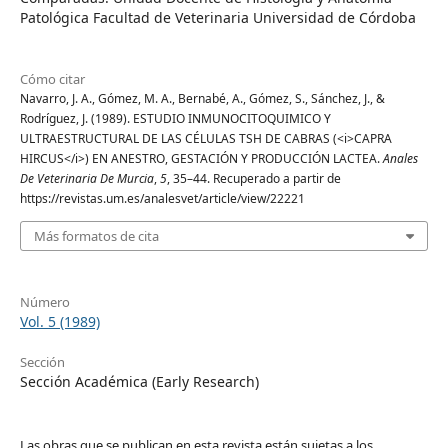
Patológica Facultad de Veterinaria Universidad de Córdoba
Cómo citar
Navarro, J. A., Gómez, M. A., Bernabé, A., Gómez, S., Sánchez, J., &
Rodríguez, J. (1989). ESTUDIO INMUNOCITOQUIMICO Y
ULTRAESTRUCTURAL DE LAS CÉLULAS TSH DE CABRAS (<i>CAPRA
HIRCUS</i>) EN ANESTRO, GESTACIÓN Y PRODUCCIÓN LACTEA.
Anales
De Veterinaria De Murcia
,
5
, 35–44. Recuperado a partir de
https://revistas.um.es/analesvet/article/view/22221
Más formatos de cita
Número
Vol. 5 (1989)
Sección
Sección Académica (Early Research)
Las obras que se publican en esta revista están sujetas a los