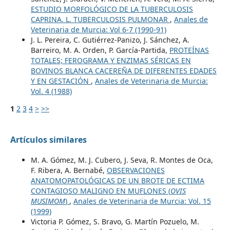
ESTUDIO MORFOLÓGICO DE LA TUBERCULOSIS
CAPRINA. L. TUBERCULOSIS PULMONAR
,
Anales de
Veterinaria de Murcia: Vol 6-7 (1990-91)
J. L. Pereira, C. Gutiérrez-Panizo, J. Sánchez, A.
Barreiro, M. A. Orden, P. García-Partida,
PROTEÍNAS
TOTALES; FEROGRAMA Y ENZIMAS SÉRICAS EN
BOVINOS BLANCA CACEREÑA DE DIFERENTES EDADES
Y EN GESTACIÓN
,
Anales de Veterinaria de Murcia:
Vol. 4 (1988)
1
2
3
4
>
>>
Artículos similares
M. A. Gómez, M. J. Cubero, J. Seva, R. Montes de Oca,
F. Ribera, A. Bernabé,
OBSERVACIONES
ANATOMOPATOLÓGICAS DE UN BROTE DE ECTIMA
CONTAGIOSO MALIGNO EN MUFLONES (
OVIS
MUSIMOM
)
,
Anales de Veterinaria de Murcia: Vol. 15
(1999)
Victoria P. Gómez, S. Bravo, G. Martín Pozuelo, M.