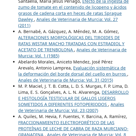
Santaella, María Jesús Periago,
Efecto de la ingesta de
zumo de tomate en el contenido de licopeno y ácidos
grasos de cadena corta en heces de ratas Sprague
Dawley
,
Anales de Veterinaria de Murcia: Vol. 27
(2011)
A. Bernabé, A. Gázquez, A. Méndez, M. A. Gómez,
ALTERACIONES MORFOLÓGICAS DEL TIROIDES DE
RATAS WISTAR MACHO TRATADAS CON ESTRADIOL Y
ACETATO DE TRENBOLONA
,
Anales de Veterinaria de
Murcia: Vol. 1 (1985)
Abelardo Morales, Aniceto Mendez, José Pérez
Arevalo, Antonio Lamprea,
Evaluación sistemática de
la deformación del borde dorsal del cuello en burros
,
Anales de Veterinaria de Murcia: Vol. 31 (2015)
M. P. Maciel, J. T. B. Cotta, L. D. S. Murgas, F. P. Lima, D.
Lima, E. S. Gonçalves, A. L. N. Alvarenga,
DESARROLLO
E HISTOLOGÍA TESTICULAR DE GALLOS LIGEROS
SOMETIDOS A DIFERENTES FOTOPERIODOS
,
Anales
de Veterinaria de Murcia: Vol. 23 (2007)
A. Quiles, M. Hevia, F. Fuentes, Y. Barcina, A. Ramírez,
FRACCIONAMIENTO ELECTROFORÉTICO DE LAS
PROTEÍNAS DE LECHE DE CABRA DE RAZA MURCIANO-
GRANADINA
,
Anales de Veterinaria de Murcia: Vol. 8