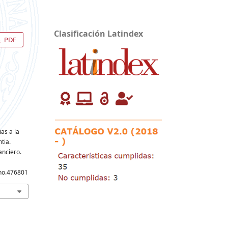
Clasificación Latindex
PDF
ias a la
tia.
anciero.
cho.476801