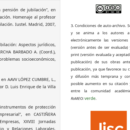
 pensión de jubilación”, en
lación. Homenaje al profesor
ilación. Iustel. Madrid, 2007,
3. Condiciones de auto-archivo. 
y se anima a los autores a 
electrónicamente las versiones 
ilación: Aspectos jurídicos,
(versión antes de ser evaluada) 
MARCHA BARBADO A. (Coord.),
print (versión evaluada y acepta
y problemas socioeconómicos,
publicación) de sus obras ant
publicación, ya que favorece su c
y difusión más temprana y con
, en AAVV LÓPEZ CUMBRE, L.,
posible aumento en su citación 
r D. Luis Enrique de la Villa
entre la comunidad académ
verde
RoMEO:
.
instrumentos de protección
mpresarial”, en CASTIÑERA
Empresas, XXVIII Jornadas
jo y Relaciones Laborales,