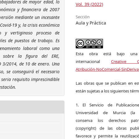
rabajadores de mayor edad, lo
Vol. 39 (2022)
conómica y financiera de 2007
Sección
versión mediante un incesante
Aula y Práctica
Covid-19 y, la crisis económica
o y vertiginoso proceso de
les de puestos de trabajo. Es
rdenamiento laboral como una
Esta obra está bajo una l
o sobre la figura del ERE,
internacional
Creative 
D 3/2014, de 10 de enero. Una
Atribución-NoComercial-SinDeriva
o, se conseguirá el necesario
seria requisito imprescindible
Las obras que se publican en est
estación.
están sujetas a los siguientes térm
1. El Servicio de Publicacion
Universidad de Murcia (la ed
conserva los derechos patri
(copyright) de las obras publ
favorece y permite la reutilizac