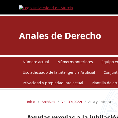
Anales de Derecho
Número actual
Números anteriores
Equipo ed
Uso adecuado de la Inteligencia Artificial
Conjunt
Privacidad y propiedad intelectual
Plantilla de art
Inicio
/
Archivos
/
Vol. 39 (2022)
/
Aula y Práctica
Ayudas previas a la jubilació