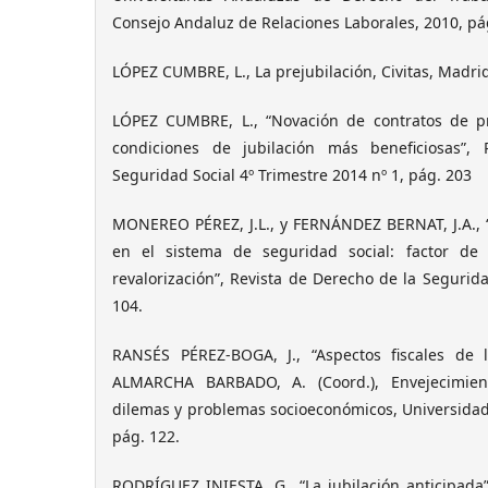
Consejo Andaluz de Relaciones Laborales, 2010, pá
LÓPEZ CUMBRE, L., La prejubilación, Civitas, Madrid
LÓPEZ CUMBRE, L., “Novación de contratos de pr
condiciones de jubilación más beneficiosas”,
Seguridad Social 4º Trimestre 2014 nº 1, pág. 203
MONEREO PÉREZ, J.L., y FERNÁNDEZ BERNAT, J.A., “
en el sistema de seguridad social: factor de 
revalorización”, Revista de Derecho de la Segurida
104.
RANSÉS PÉREZ-BOGA, J., “Aspectos fiscales de l
ALMARCHA BARBADO, A. (Coord.), Envejecimient
dilemas y problemas socioeconómicos, Universidad
pág. 122.
RODRÍGUEZ INIESTA, G., “La jubilación anticipada