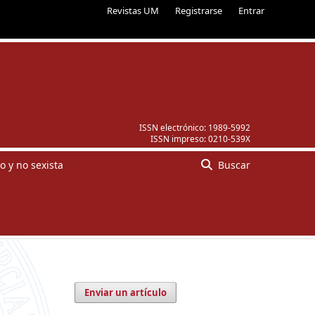
Revistas UM
Registrarse
Entrar
ISSN electrónico:
1989-5992
ISSN impreso:
0210-539X
o y no sexista
Buscar
Enviar un artículo