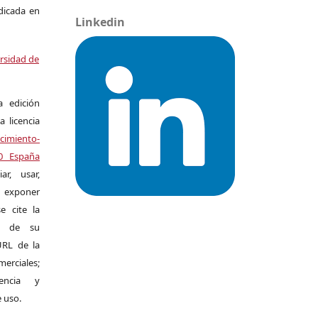
ndicada en
Linkedin
ersidad de
a edición
a licencia
miento-
.0 España
r, usar,
exponer
e cite la
al de su
 URL de la
merciales;
encia y
e uso.