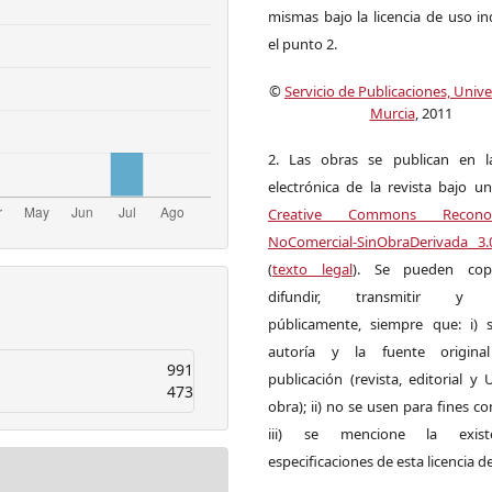
mismas bajo la licencia de uso i
el punto 2.
©
Servicio de Publicaciones, Univ
Murcia
, 2011
2. Las obras se publican en l
electrónica de la revista bajo un
Creative Commons Reconoci
NoComercial-SinObraDerivada 3
(
texto legal
). Se pueden copia
difundir, transmitir y 
públicamente, siempre que: i) s
autoría y la fuente origin
991
publicación (revista, editorial y
473
obra); ii) no se usen para fines co
iii) se mencione la exist
especificaciones de esta licencia d