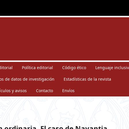
itorial
Política editorial
Código ético
Lenguaje inclusiv
os de datos de investigación
Estadísticas de la revista
ículos y avisos
Contacto
Envíos
n ordinaria. El caso de Navantia.