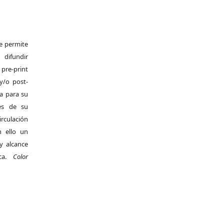
Se permite
difundir
pre-print
y/o post-
da para su
es de su
irculación
 ello un
y alcance
ica.
Color