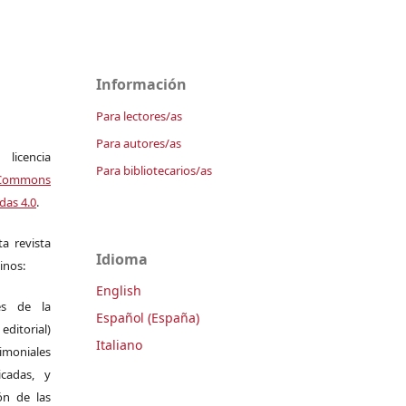
Información
Para lectores/as
Para autores/as
icencia
Para bibliotecarios/as
Commons
das 4.0
.
a revista
Idioma
inos:
English
es de la
Español (España)
itorial)
Italiano
moniales
icadas, y
ión de las