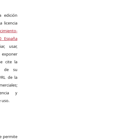
a edición
a licencia
miento-
.0 España
r, usar,
exponer
e cite la
al de su
 URL de la
merciales;
encia y
e uso.
Se permite