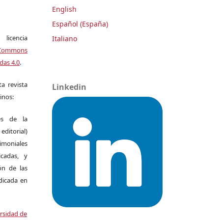
English
Español (España)
icencia
Italiano
Commons
das 4.0
.
a revista
Linkedin
inos:
es de la
itorial)
moniales
icadas, y
ión de las
ndicada en
ersidad de