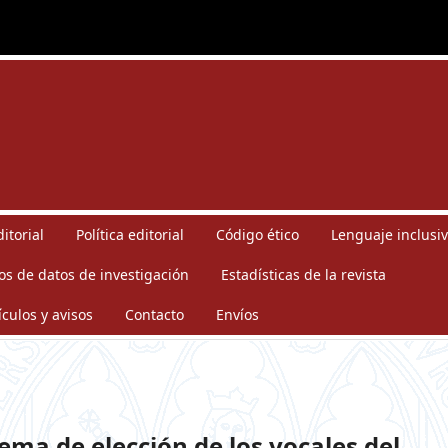
itorial
Política editorial
Código ético
Lenguaje inclusiv
os de datos de investigación
Estadísticas de la revista
ículos y avisos
Contacto
Envíos
ema de elección de los vocales del