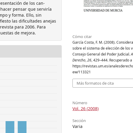
esentación de los can-
 hacer pensar que serviría
po y forma. Ello, sin
esto las dificultades anejas
revista para 2006. Para
puestas de mejora.
Cómo citar
García Costa, F. M. (2008). Consider
sobre el sistema de elección de los v
Consejo General del Poder Judicial.
A
Derecho
,
26
, 429–444. Recuperado a 
https://revistas.um.es/analesderecho/
ew/113321
Más formatos de cita
Número
Vol. 26 (2008)
Sección
Varia