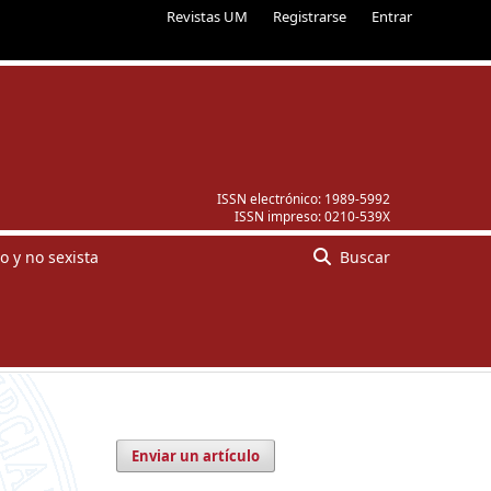
Revistas UM
Registrarse
Entrar
ISSN electrónico:
1989-5992
ISSN impreso:
0210-539X
o y no sexista
Buscar
Enviar un artículo