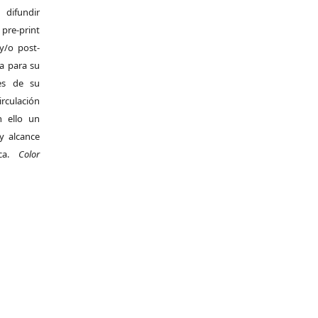
difundir
pre-print
y/o post-
da para su
es de su
irculación
 ello un
y alcance
ica.
Color